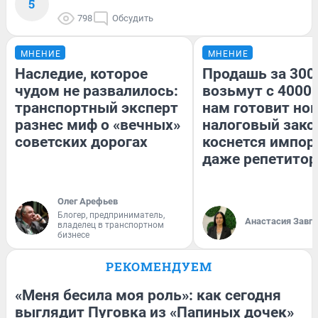
5
798
Обсудить
МНЕНИЕ
МНЕНИЕ
Наследие, которое
Продашь за 3000
чудом не развалилось:
возьмут с 4000.
транспортный эксперт
нам готовит но
разнес миф о «вечных»
налоговый зако
советских дорогах
коснется импор
даже репетитор
Олег Арефьев
Блогер, предприниматель,
Анастасия Завг
владелец в транспортном
бизнесе
РЕКОМЕНДУЕМ
«Меня бесила моя роль»: как сегодня
выглядит Пуговка из «Папиных дочек»