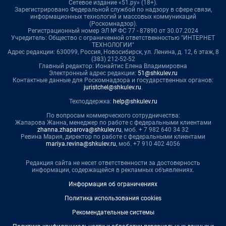
Сетевое издание «51.ру» (18+).
Зарегистрировано Федеральной службой по надзору в сфере связи,
информационных технологий и массовых коммуникаций
(Роскомнадзор).
Регистрационный номер ЭЛ № ФС 77 - 87890 от 30.07.2024
Учредитель: Общество с ограниченной ответственностью "ИНТЕРНЕТ
ТЕХНОЛОГИИ"
Адрес редакции: 630099, Россия, Новосибирск, ул. Ленина, д. 12, 6 этаж, 8
(383) 212-52-52
Главный редактор: Ионайтис Елена Владимировна
Электронный адрес редакции:
51@shkulev.ru
Контактные данные для Роскомнадзора и государственных органов:
juristchel@shkulev.ru
.
Техподдержка:
help@shkulev.ru
По вопросам коммерческого сотрудничества:
Жапарова Жанна, менеджер по работе с федеральными клиентами
zhanna.zhaparova@shkulev.ru
, моб. + 7 982 640 34 32
Ревина Мария, директор по работе с федеральными клиентами
mariya.revina@shkulev.ru
, моб. +7 910 402 4056
Редакция сайта не несет ответственности за достоверность
информации, содержащейся в рекламных объявлениях.
Информация об ограничениях
Политика использования cookies
Рекомендательные системы