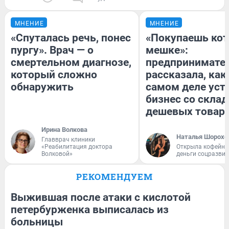
МНЕНИЕ
МНЕНИЕ
«Спуталась речь, понес
«Покупаешь кот
пургу». Врач — о
мешке»:
смертельном диагнозе,
предпринимате
который сложно
рассказала, как
обнаружить
самом деле уст
бизнес со скла
дешевых товар
Ирина Волкова
Наталья Шорохо
Главврач клиники
«Реабилитация доктора
Открыла кофейну
Волковой»
деньги соцразви
РЕКОМЕНДУЕМ
Выжившая после атаки с кислотой
петербурженка выписалась из
больницы