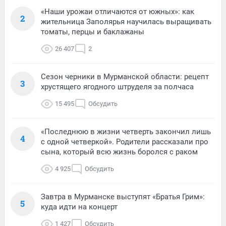
«Наши урожаи отличаются от южных»: как
2
жительница Заполярья научилась выращивать
томаты, перцы и баклажаны
26 407
2
Сезон черники в Мурманской области: рецепт
3
хрустящего ягодного штруделя за полчаса
15 495
Обсудить
«Последнюю в жизни четверть закончил лишь
4
с одной четверкой». Родители рассказали про
сына, который всю жизнь боролся с раком
4 925
Обсудить
Завтра в Мурманске выступят «Братья Грим»:
5
куда идти на концерт
1 427
Обсудить