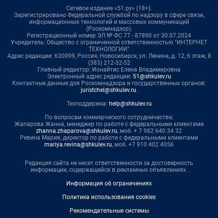
Сетевое издание «51.ру» (18+).
Зарегистрировано Федеральной службой по надзору в сфере связи,
информационных технологий и массовых коммуникаций
(Роскомнадзор).
Регистрационный номер ЭЛ № ФС 77 - 87890 от 30.07.2024
Учредитель: Общество с ограниченной ответственностью "ИНТЕРНЕТ
ТЕХНОЛОГИИ"
Адрес редакции: 630099, Россия, Новосибирск, ул. Ленина, д. 12, 6 этаж, 8
(383) 212-52-52
Главный редактор: Ионайтис Елена Владимировна
Электронный адрес редакции:
51@shkulev.ru
Контактные данные для Роскомнадзора и государственных органов:
juristchel@shkulev.ru
.
Техподдержка:
help@shkulev.ru
По вопросам коммерческого сотрудничества:
Жапарова Жанна, менеджер по работе с федеральными клиентами
zhanna.zhaparova@shkulev.ru
, моб. + 7 982 640 34 32
Ревина Мария, директор по работе с федеральными клиентами
mariya.revina@shkulev.ru
, моб. +7 910 402 4056
Редакция сайта не несет ответственности за достоверность
информации, содержащейся в рекламных объявлениях.
Информация об ограничениях
Политика использования cookies
Рекомендательные системы