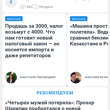
5
836
Обсудить
МНЕНИЕ
МНЕНИЕ
Продашь за 3000, налог
«Машина прост
возьмут с 4000. Что
полетела». Води
нам готовит новый
сравнил бензин
налоговый закон — он
Казахстане и Р
коснется импорта и
даже репетиторов
Анастасия Завгородняя
Анатолий Кузне
РЕКОМЕНДУЕМ
«Четырех мужей потеряла»: Прохор
Шаляпин проболтался о новой