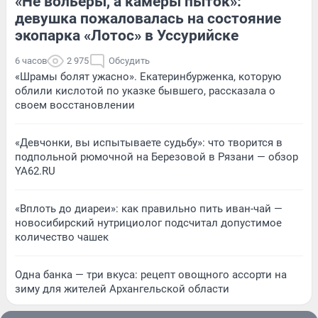
«Не вольеры, а камеры пыток»:
девушка пожаловалась на состояние
экопарка «Лотос» в Уссурийске
6 часов
2 975
Обсудить
«Шрамы болят ужасно». Екатеринбурженка, которую
облили кислотой по указке бывшего, рассказала о
своем восстановлении
«Девчонки, вы испытываете судьбу»: что творится в
подпольной рюмочной на Березовой в Рязани — обзор
YA62.RU
«Вплоть до диареи»: как правильно пить иван-чай —
новосибирский нутрициолог подсчитал допустимое
количество чашек
Одна банка — три вкуса: рецепт овощного ассорти на
зиму для жителей Архангельской области