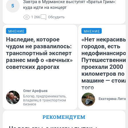
Завтра в Мурманске выступят «Братья Грим»:
5
куда идти на концерт
1 266
Обсудить
МНЕНИЕ
МНЕНИЕ
Наследие, которое
«Нет некрасивы
чудом не развалилось:
городов, есть
транспортный эксперт
недофинансиро
разнес миф о «вечных»
Путешественни
советских дорогах
проехали 2000
километров по 
машине — стоил
того
Олег Арефьев
Блогер, предприниматель,
Екатерина Литк
владелец в транспортном
бизнесе
РЕКОМЕНДУЕМ