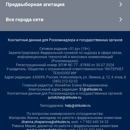
Предвыборная агитация
Все города сети
Контактные данные для Роскомнадзора и государственных органов
Сетевое издание «51.ру» (18+).
Зарегистрировано Федеральной службой по надзору в сфере связи,
информационных технологий и массовых коммуникаций
(Роскомнадзор).
Регистрационный номер ЭЛ № ФС 77 - 87890 от 30.07.2024
Учредитель: Общество с ограниченной ответственностью "ИНТЕРНЕТ
ТЕХНОЛОГИИ"
Адрес редакции: 630099, Россия, Новосибирск, ул. Ленина, д. 12, 6 этаж, 8
(383) 212-52-52
Главный редактор: Ионайтис Елена Владимировна
Электронный адрес редакции:
51@shkulev.ru
Контактные данные для Роскомнадзора и государственных органов:
juristchel@shkulev.ru
.
Техподдержка:
help@shkulev.ru
По вопросам коммерческого сотрудничества:
Жапарова Жанна, менеджер по работе с федеральными клиентами
zhanna.zhaparova@shkulev.ru
, моб. + 7 982 640 34 32
Ревина Мария, директор по работе с федеральными клиентами