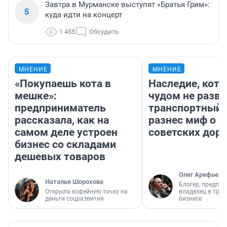
Завтра в Мурманске выступят «Братья Грим»:
5
куда идти на концерт
1 455
Обсудить
МНЕНИЕ
МНЕНИЕ
«Покупаешь кота в
Наследие, кото
мешке»:
чудом не разва
предприниматель
транспортный 
рассказала, как на
разнес миф о 
самом деле устроен
советских доро
бизнес со складами
дешевых товаров
Олег Арефьев
Наталья Шорохова
Блогер, предпри
Открыла кофейную точку на
владелец в тра
деньги соцразвития
бизнесе