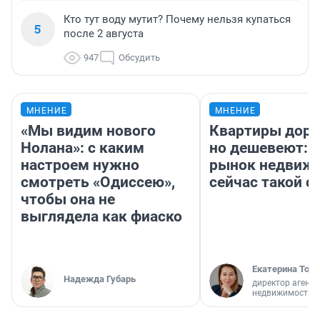
Кто тут воду мутит? Почему нельзя купаться
5
после 2 августа
947
Обсудить
МНЕНИЕ
МНЕНИЕ
«Мы видим нового
Квартиры дор
Нолана»: с каким
но дешевеют: 
настроем нужно
рынок недвиж
смотреть «Одиссею»,
сейчас такой 
чтобы она не
выглядела как фиаско
Екатерина Торо
Надежда Губарь
директор агентс
недвижимости