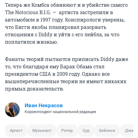
Теперь же Комбса обвиняют и в убийстве самого
The Notorious B.I.G. — артиста застрелили в
автомобиле в 1997 году. Конспирологи уверены,
что Бигги якобы планировал разорвать
отношения с Diddy и уйти с его лейбла, за что
поплатился жизнью.
Фанаты теорий пытаются приписать Diddy даже
то, что благодаря ему Барак Обама стал
президентом США в 2009 году. Однако все
вышеперечисленные теории не имеют никаких
прямых доказательств.
Иван Некрасов
Корреспондент национальной редакции
Артист
Музыкант
Рэпер
Суд
Бейонсе
Джаст