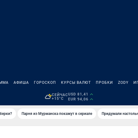
АММА
АФИША
ГОРОСКОП
КУРСЫ ВАЛЮТ
ПРОБКИ
ZODY
И
USD 81,41
СЕЙЧАС
+15°C
EUR 94,06
иберки?
Парня из Мурманска покажут в сериале
Придумали настольн