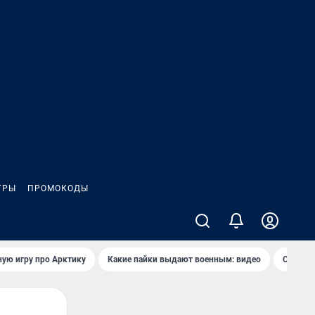
ГРЫ
ПРОМОКОДЫ
ую игру про Арктику
Какие пайки выдают военным: видео
Самая 