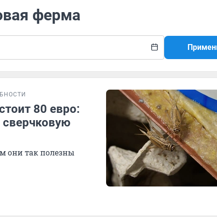
овая ферма
Примен
БНОСТИ
тоит 80 евро:
л сверчковую
ем они так полезны