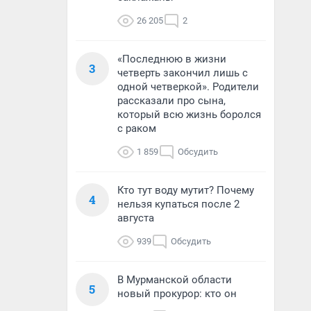
26 205
2
«Последнюю в жизни
3
четверть закончил лишь с
одной четверкой». Родители
рассказали про сына,
который всю жизнь боролся
с раком
1 859
Обсудить
Кто тут воду мутит? Почему
4
нельзя купаться после 2
августа
939
Обсудить
В Мурманской области
5
новый прокурор: кто он