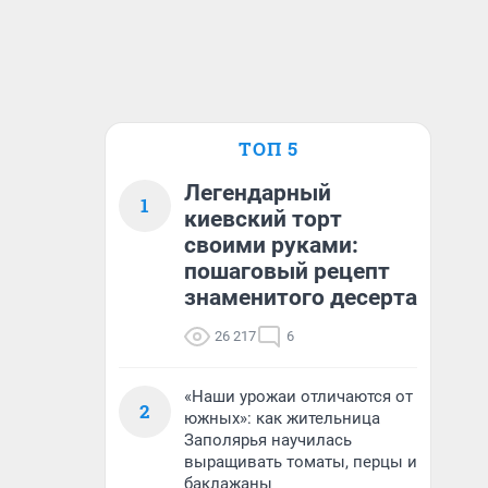
ТОП 5
Легендарный
1
киевский торт
своими руками:
пошаговый рецепт
знаменитого десерта
26 217
6
«Наши урожаи отличаются от
2
южных»: как жительница
Заполярья научилась
выращивать томаты, перцы и
баклажаны