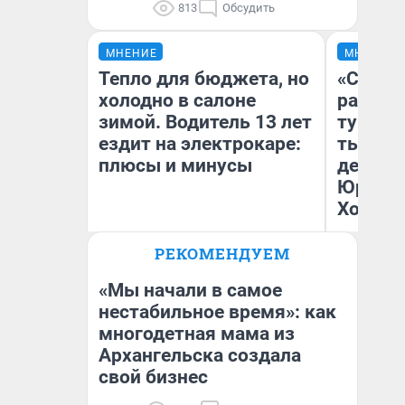
813
Обсудить
МНЕНИЕ
МНЕНИЕ
Тепло для бюджета, но
«Сливо
холодно в салоне
разоча
зимой. Водитель 13 лет
турист
ездит на электрокаре:
тысяч,
плюсы и минусы
день гу
Юрског
Хогвар
РЕКОМЕНДУЕМ
Денис Дедюхин
Ян
«Мы начали в самое
нестабильное время»: как
многодетная мама из
Архангельска создала
свой бизнес