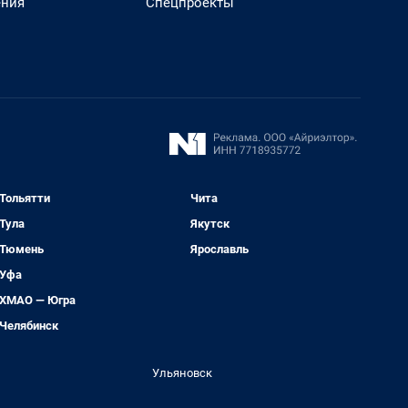
ения
Спецпроекты
Тольятти
Чита
Тула
Якутск
Тюмень
Ярославль
Уфа
ХМАО — Югра
Челябинск
Ульяновск