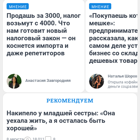
МНЕНИЕ
МНЕНИЕ
Продашь за 3000, налог
«Покупаешь кот
возьмут с 4000. Что
мешке»:
нам готовит новый
предпринимате
налоговый закон — он
рассказала, как
коснется импорта и
самом деле уст
даже репетиторов
бизнес со скла
дешевых товар
Наталья Шорохо
Анастасия Завгородняя
Открыла кофейну
деньги соцразви
РЕКОМЕНДУЕМ
Накипело у младшей сестры: «Она
уехала жить, а я осталась быть
хорошей»
8 августа
18 011
8