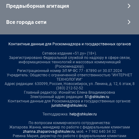
Предвыборная агитация
Все города сети
Контактные данные для Роскомнадзора и государственных органов
Сетевое издание «51.ру» (18+).
Зарегистрировано Федеральной службой по надзору в сфере связи,
информационных технологий и массовых коммуникаций
(Роскомнадзор).
Регистрационный номер ЭЛ № ФС 77 - 87890 от 30.07.2024
Учредитель: Общество с ограниченной ответственностью "ИНТЕРНЕТ
ТЕХНОЛОГИИ"
Адрес редакции: 630099, Россия, Новосибирск, ул. Ленина, д. 12, 6 этаж, 8
(383) 212-52-52
Главный редактор: Ионайтис Елена Владимировна
Электронный адрес редакции:
51@shkulev.ru
Контактные данные для Роскомнадзора и государственных органов:
juristchel@shkulev.ru
.
Техподдержка:
help@shkulev.ru
По вопросам коммерческого сотрудничества:
Жапарова Жанна, менеджер по работе с федеральными клиентами
zhanna.zhaparova@shkulev.ru
, моб. + 7 982 640 34 32
Ревина Мария, директор по работе с федеральными клиентами