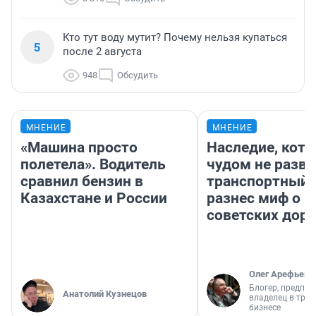
Кто тут воду мутит? Почему нельзя купаться
5
после 2 августа
948
Обсудить
МНЕНИЕ
МНЕНИЕ
«Машина просто
Наследие, кото
полетела». Водитель
чудом не разва
сравнил бензин в
транспортный 
Казахстане и России
разнес миф о 
советских доро
Олег Арефьев
Блогер, предпри
Анатолий Кузнецов
владелец в тра
бизнесе