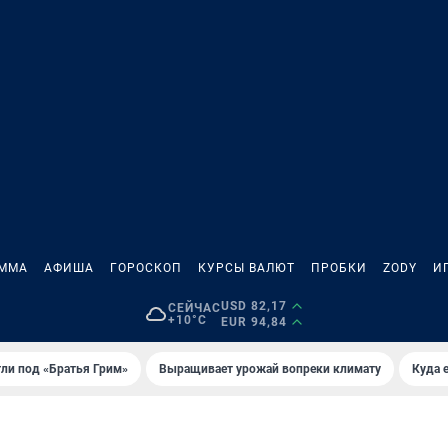
АММА
АФИША
ГОРОСКОП
КУРСЫ ВАЛЮТ
ПРОБКИ
ZODY
И
USD 82,17
СЕЙЧАС
+10°C
EUR 94,84
ли под «Братья Грим»
Выращивает урожай вопреки климату
Куда 