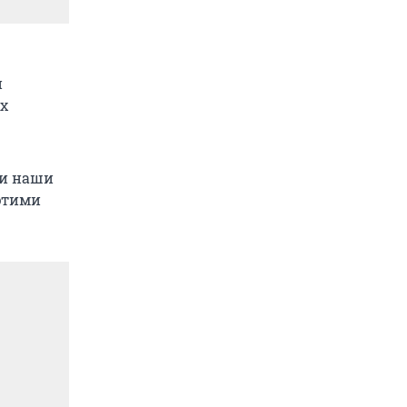
и
их
 и наши
этими