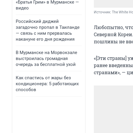
«Братья Грим» в Мурманске —
видео
Источник: 
The White Ho
Российский диджей
Любопытно, что 
загадочно пропал в Таиланде
— связь с ним прервалась
Северной Кореи.
накануне его дня рождения
пошлины не ввод
В Мурманске на Морвокзале
«[Эти страны] 
выстроилась громадная
очередь за бесплатной ухой
ранее введенны
странами», — ц
Как спастись от жары без
кондиционера: 5 работающих
способов