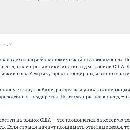
use / X
азвал «декларацией экономической независимости». По
юзники, так и противники многие годы грабили США. К
йский союз Америку просто «обдирал», и это «отврати
 нашу страну грабили, разоряли и уничтожали нации
враждебные государства. Но этому пришел конец», — с
 доступ на рынок США — это привилегия, за которую т
ть. Если страны начнут принимать ответные меры, т