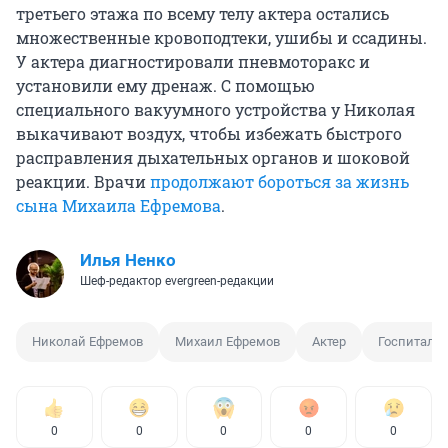
третьего этажа по всему телу актера остались
множественные кровоподтеки, ушибы и ссадины.
У актера диагностировали пневмоторакс и
установили ему дренаж. С помощью
специального вакуумного устройства у Николая
выкачивают воздух, чтобы избежать быстрого
расправления дыхательных органов и шоковой
реакции. Врачи
продолжают бороться за жизнь
сына Михаила Ефремова
.
Илья Ненко
Шеф-редактор evergreen-редакции
Николай Ефремов
Михаил Ефремов
Актер
Госпитали
0
0
0
0
0