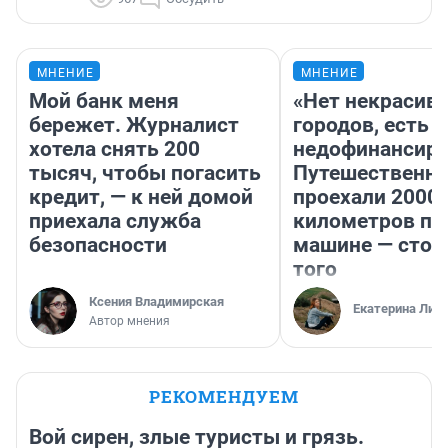
МНЕНИЕ
МНЕНИЕ
Мой банк меня
«Нет некрасив
бережет. Журналист
городов, есть
хотела снять 200
недофинансиро
тысяч, чтобы погасить
Путешественн
кредит, — к ней домой
проехали 2000
приехала служба
километров по 
безопасности
машине — стои
того
Ксения Владимирская
Екатерина Лит
Автор мнения
РЕКОМЕНДУЕМ
Вой сирен, злые туристы и грязь.