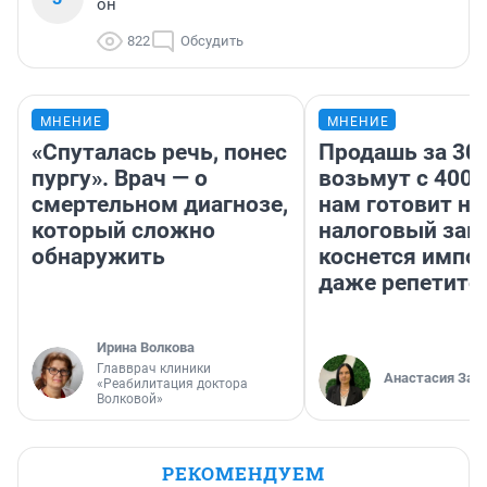
он
822
Обсудить
МНЕНИЕ
МНЕНИЕ
«Спуталась речь, понес
Продашь за 300
пургу». Врач — о
возьмут с 4000
смертельном диагнозе,
нам готовит н
который сложно
налоговый зако
обнаружить
коснется импор
даже репетито
Ирина Волкова
Главврач клиники
Анастасия Зав
«Реабилитация доктора
Волковой»
РЕКОМЕНДУЕМ