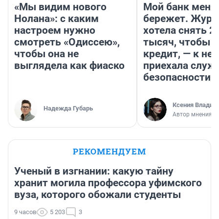
«Мы видим нового
Мой банк меня
Нолана»: с каким
бережет. Журн
настроем нужно
хотела снять 2
смотреть «Одиссею»,
тысяч, чтобы п
чтобы она не
кредит, — к не
выглядела как фиаско
приехала служ
безопасности
Ксения Владим
Надежда Губарь
Автор мнения
РЕКОМЕНДУЕМ
Ученый в изгнании: какую тайну
хранит могила профессора уфимского
вуза, которого обожали студенты
9 часов
5 203
3