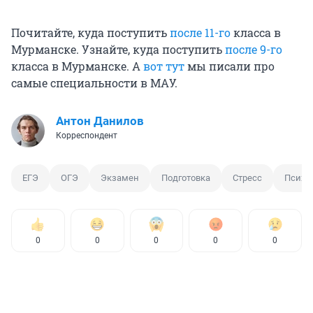
Почитайте, куда поступить
после 11-го
класса в
Мурманске. Узнайте, куда поступить
после 9-го
класса в Мурманске. А
вот тут
мы писали про
самые специальности в МАУ.
Антон Данилов
Корреспондент
ЕГЭ
ОГЭ
Экзамен
Подготовка
Стресс
Психо
0
0
0
0
0