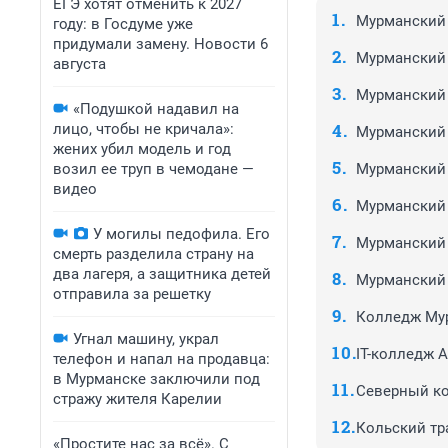
ЕГЭ хотят отменить к 2027
Мурманский
году: в Госдуме уже
придумали замену. Новости 6
Мурманский 
августа
Мурманский
«Подушкой надавил на
лицо, чтобы не кричала»:
Мурманский
жених убил модель и год
возил ее труп в чемодане —
Мурманский 
видео
Мурманский 
У могилы педофила. Его
Мурманский
смерть разделила страну на
два лагеря, а защитника детей
Мурманский 
отправила за решетку
Колледж Мур
Угнал машину, украл
IT-колледж 
телефон и напал на продавца:
в Мурманске заключили под
Северный к
стражу жителя Карелии
Кольский т
«Простите нас за всё». С