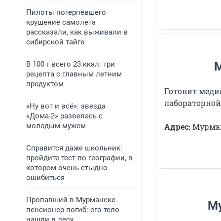
Пилоты потерпевшего
крушение самолета
рассказали, как выживали в
сибирской тайге
В 100 г всего 23 ккал: три
М
рецепта с главным летним
продуктом
Готовит меди
лабораторной
«Ну вот и всё»: звезда
«Дома-2» развелась с
молодым мужем
Адрес:
Мурманс
Справится даже школьник:
пройдите тест по географии, в
котором очень стыдно
ошибиться
Пропавший в Мурманске
Му
пенсионер погиб: его тело
нашли в лесу