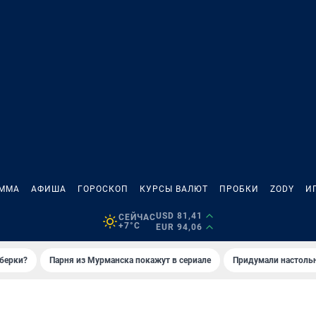
АММА
АФИША
ГОРОСКОП
КУРСЫ ВАЛЮТ
ПРОБКИ
ZODY
И
USD 81,41
СЕЙЧАС
+7°C
EUR 94,06
иберки?
Парня из Мурманска покажут в сериале
Придумали настольн