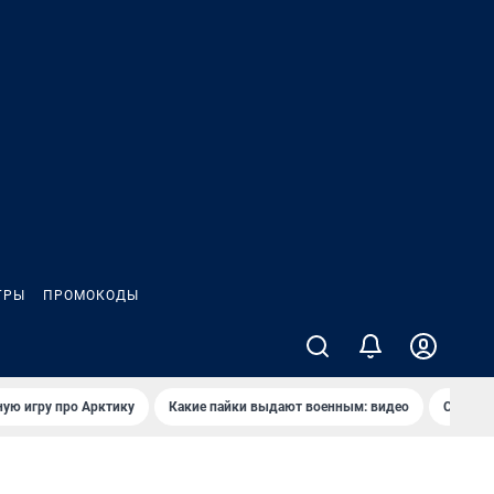
ГРЫ
ПРОМОКОДЫ
ую игру про Арктику
Какие пайки выдают военным: видео
Самая 