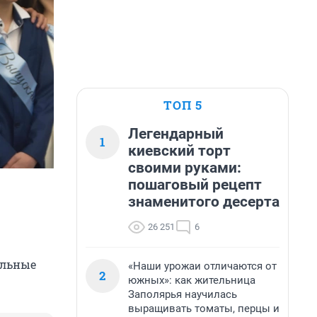
ТОП 5
Легендарный
1
киевский торт
своими руками:
пошаговый рецепт
знаменитого десерта
26 251
6
ельные
«Наши урожаи отличаются от
2
южных»: как жительница
Заполярья научилась
выращивать томаты, перцы и