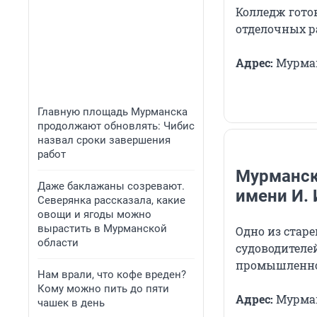
Колледж гото
отделочных ра
Адрес:
Мурманс
Главную площадь Мурманска
продолжают обновлять: Чибис
назвал сроки завершения
работ
Мурманс
Даже баклажаны созревают.
имени И. 
Северянка рассказала, какие
овощи и ягоды можно
вырастить в Мурманской
Одно из стар
области
судоводителе
промышленнос
Нам врали, что кофе вреден?
Кому можно пить до пяти
Адрес:
Мурман
чашек в день