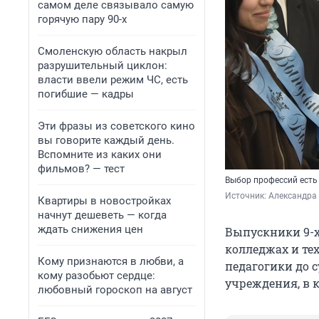
самом деле связывало самую
горячую пару 90-х
Смоленскую область накрыл
разрушительный циклон:
власти ввели режим ЧС, есть
погибшие — кадры
Эти фразы из советского кино
вы говорите каждый день.
Вспомните из каких они
фильмов? — тест
Выбор профессий есть
Источник: 
Александра 
Квартиры в новостройках
начнут дешеветь — когда
ждать снижения цен
Выпускники 9-х
колледжах и те
Кому признаются в любви, а
педагогики до с
кому разобьют сердце:
учреждения, в 
любовный гороскоп на август