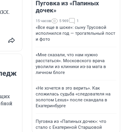
Пуговка из «Папиных
дочек»
ЖКХ.
15 часов
5 969
1
«Все еще в шоке»: сыну Трусовой
исполнился год — трогательный пост
и фото
«Мне сказали, что нам нужно
расстаться». Московского врача
уволили из клиники из-за мата в
ледж
личном блоге
«Не хочется в это верить». Как
сложилась судьба «следователя на
ущих
золотом Lexus» после скандала в
ыбной
Екатеринбурге
Пуговка из «Папиных дочек»: что
стало с Екатериной Старшовой