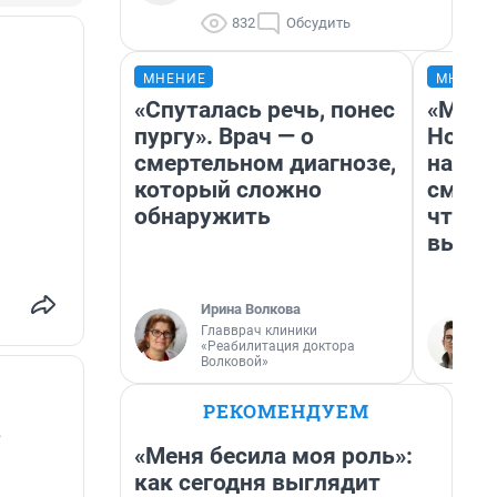
832
Обсудить
МНЕНИЕ
МНЕНИ
«Спуталась речь, понес
«Мы в
пургу». Врач — о
Нолан
смертельном диагнозе,
настр
который сложно
смотр
обнаружить
чтобы
выгля
Ирина Волкова
Главврач клиники
«Реабилитация доктора
Волковой»
РЕКОМЕНДУЕМ
.
«Меня бесила моя роль»:
как сегодня выглядит