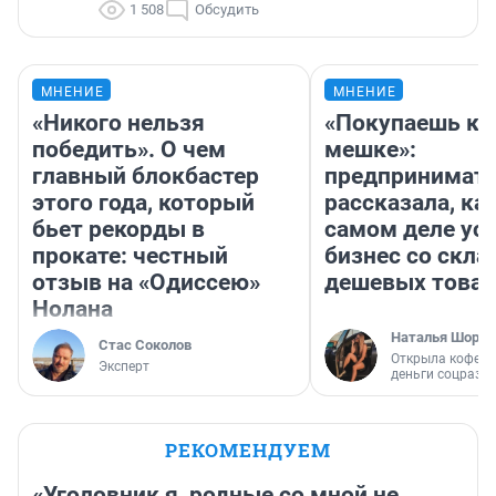
1 508
Обсудить
МНЕНИЕ
МНЕНИЕ
«Никого нельзя
«Покупаешь ко
победить». О чем
мешке»:
главный блокбастер
предпринимат
этого года, который
рассказала, как
бьет рекорды в
самом деле ус
прокате: честный
бизнес со скл
отзыв на «Одиссею»
дешевых това
Нолана
Наталья Шорох
Стас Соколов
Открыла кофейн
Эксперт
деньги соцразв
РЕКОМЕНДУЕМ
«Уголовник я, родные со мной не