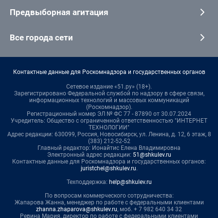
Предвыборная агитация
Все города сети
Контактные данные для Роскомнадзора и государственных органов
Сетевое издание «51.ру» (18+).
Зарегистрировано Федеральной службой по надзору в сфере связи,
информационных технологий и массовых коммуникаций
(Роскомнадзор).
Регистрационный номер ЭЛ № ФС 77 - 87890 от 30.07.2024
Учредитель: Общество с ограниченной ответственностью "ИНТЕРНЕТ
ТЕХНОЛОГИИ"
Адрес редакции: 630099, Россия, Новосибирск, ул. Ленина, д. 12, 6 этаж, 8
(383) 212-52-52
Главный редактор: Ионайтис Елена Владимировна
Электронный адрес редакции:
51@shkulev.ru
Контактные данные для Роскомнадзора и государственных органов:
juristchel@shkulev.ru
.
Техподдержка:
help@shkulev.ru
По вопросам коммерческого сотрудничества:
Жапарова Жанна, менеджер по работе с федеральными клиентами
zhanna.zhaparova@shkulev.ru
, моб. + 7 982 640 34 32
Ревина Мария, директор по работе с федеральными клиентами