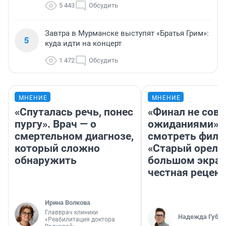
5 443
Обсудить
Завтра в Мурманске выступят «Братья Грим»:
5
куда идти на концерт
1 472
Обсудить
МНЕНИЕ
МНЕНИЕ
«Спуталась речь, понес
«Финал не совп
пургу». Врач — о
ожиданиями»: 
смертельном диагнозе,
смотреть фил
который сложно
«Старый орел» 
обнаружить
большом экран
честная рецен
Ирина Волкова
Главврач клиники
Надежда Губар
«Реабилитация доктора