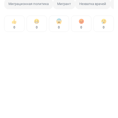
Миграционная политика
Мигрант
Нехватка врачей
Д
0
0
0
0
0