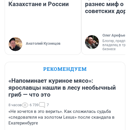
Казахстане и России
разнес миф о 
советских доро
Олег Арефьев
Блогер, предпри
Анатолий Кузнецов
владелец в тра
бизнесе
РЕКОМЕНДУЕМ
«Напоминает куриное мясо»:
ярославцы нашли в лесу необычный
гриб — что это
8 часов
6 739
7
«Не хочется в это верить». Как сложилась судьба
«следователя на золотом Lexus» после скандала в
Екатеринбурге