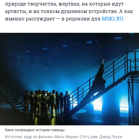
природе творчества, жертвах, на которые идут
артисты, и их тонком душевном устройстве. А как
именно рассуждает — в рецензии для
MSK1.RU
.
Кино посвящено истории певицы
Источник: 
кадр из фильма «Мать Мария» (18+), реж. Дэвид Лоури 