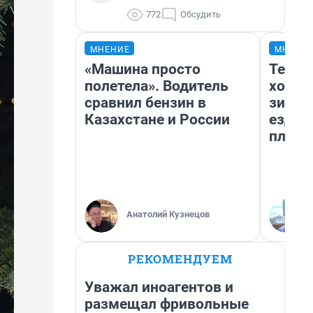
772
Обсудить
МНЕНИЕ
МНЕНИ
«Машина просто
Тепло
полетела». Водитель
холод
сравнил бензин в
зимой
Казахстане и России
ездит
плюсы
Анатолий Кузнецов
РЕКОМЕНДУЕМ
Уважал иноагентов и
размещал фривольные