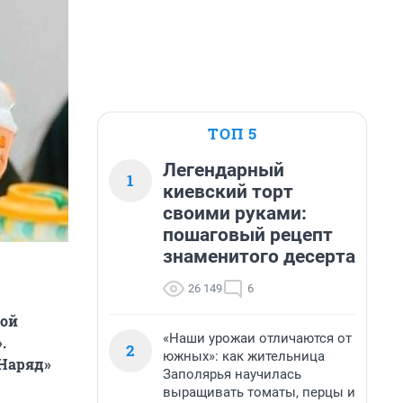
ТОП 5
Легендарный
1
киевский торт
своими руками:
пошаговый рецепт
знаменитого десерта
26 149
6
рой
«Наши урожаи отличаются от
.
2
южных»: как жительница
«Наряд»
Заполярья научилась
выращивать томаты, перцы и