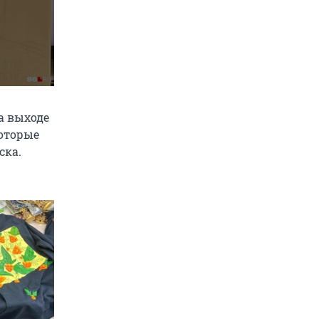
а выходе
которые
ска.