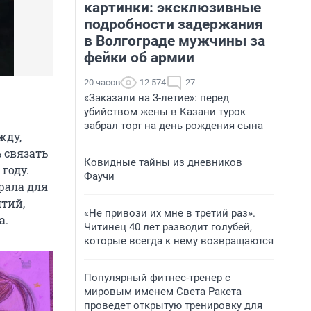
картинки: эксклюзивные
подробности задержания
в Волгограде мужчины за
фейки об армии
20 часов
12 574
27
«Заказали на 3-летие»: перед
убийством жены в Казани турок
забрал торт на день рождения сына
жду,
 связать
Ковидные тайны из дневников
году.
Фаучи
рала для
ятий,
«Не привози их мне в третий раз».
а.
Читинец 40 лет разводит голубей,
которые всегда к нему возвращаются
Популярный фитнес-тренер с
мировым именем Света Ракета
проведет открытую тренировку для