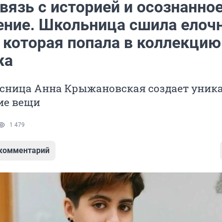
вязь с историей и осознанно
ение. Школьница сшила елоч
, которая попала в коллекцию
жа
сница Анна Крыжановская создает уник
ие вещи
1 479
 комментарий