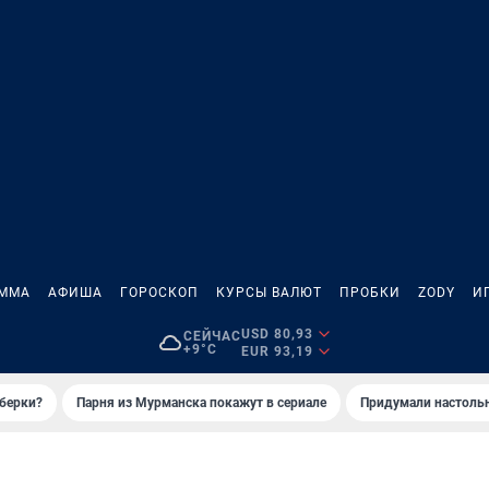
АММА
АФИША
ГОРОСКОП
КУРСЫ ВАЛЮТ
ПРОБКИ
ZODY
И
USD 80,93
СЕЙЧАС
+9°C
EUR 93,19
иберки?
Парня из Мурманска покажут в сериале
Придумали настольн