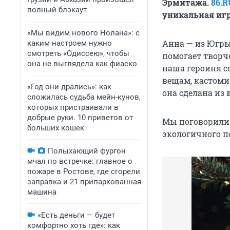
Эрмитажа.
86.R
полный блэкаут
уникальная игр
«Мы видим нового Нолана»: с
Анна — из Югры
каким настроем нужно
смотреть «Одиссею», чтобы
помогает творч
она не выглядела как фиаско
наша героиня с
вещам, кастоми
«Год они дрались»: как
она сделана из
сложилась судьба мейн-кунов,
которых пристраивали в
добрые руки. 10 приветов от
Мы поговорили 
больших кошек
экологичного п
Полыхающий фургон
мчал по встречке: главное о
пожаре в Ростове, где сгорели
заправка и 21 припаркованная
машина
«Есть деньги — будет
комфортно хоть где»: как