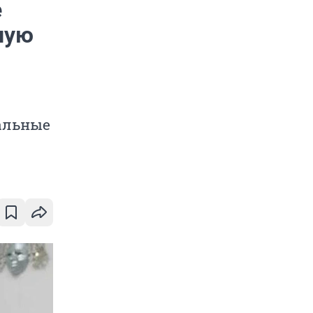
е
ную
альные