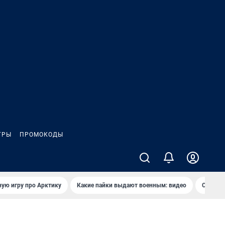
ГРЫ
ПРОМОКОДЫ
ую игру про Арктику
Какие пайки выдают военным: видео
Самая 