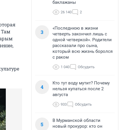
баклажаны
26 140
2
оторая
«Последнюю в жизни
 Там
3
четверть закончил лишь с
тарым
одной четверкой». Родители
чение,
рассказали про сына,
который всю жизнь боролся
с раком
1 040
Обсудить
культуре
Кто тут воду мутит? Почему
4
нельзя купаться после 2
августа
933
Обсудить
В Мурманской области
5
новый прокурор: кто он