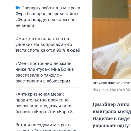
Паспарту работал в метро, а
Фура был продюсером: тайны
«Форта Боярд», о которых вы
не знали
Сможете не попасться на
уловки? На вопросах этого
теста спотыкаются 90 % людей
«Меня постоянно держали
ниже плинтуса»: Миа Бойка
рассказала о тяжелом
расставании с абьюзером
Игрушка-платье изгот
Источник: 
Наталья Мор
«Антикризисная мера»:
правительство временно
Дизайнер Анна 
разрешило продажу и ввоз
выиграла межд
бензина «Евро-2» и «Евро-3»
Изделие в виде 
Встали поездами метро: в
украшает одну 
Грузии и Абхазии произошел