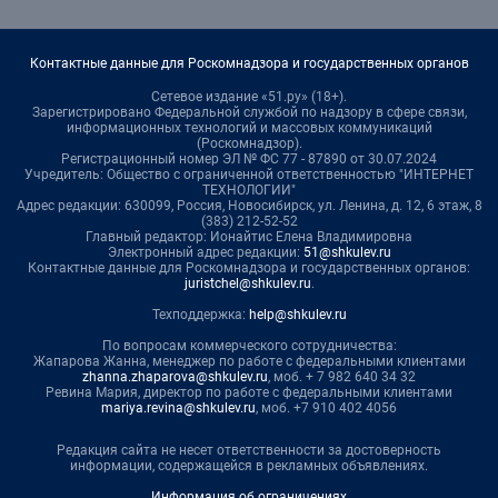
Контактные данные для Роскомнадзора и государственных органов
Сетевое издание «51.ру» (18+).
Зарегистрировано Федеральной службой по надзору в сфере связи,
информационных технологий и массовых коммуникаций
(Роскомнадзор).
Регистрационный номер ЭЛ № ФС 77 - 87890 от 30.07.2024
Учредитель: Общество с ограниченной ответственностью "ИНТЕРНЕТ
ТЕХНОЛОГИИ"
Адрес редакции: 630099, Россия, Новосибирск, ул. Ленина, д. 12, 6 этаж, 8
(383) 212-52-52
Главный редактор: Ионайтис Елена Владимировна
Электронный адрес редакции:
51@shkulev.ru
Контактные данные для Роскомнадзора и государственных органов:
juristchel@shkulev.ru
.
Техподдержка:
help@shkulev.ru
По вопросам коммерческого сотрудничества:
Жапарова Жанна, менеджер по работе с федеральными клиентами
zhanna.zhaparova@shkulev.ru
, моб. + 7 982 640 34 32
Ревина Мария, директор по работе с федеральными клиентами
mariya.revina@shkulev.ru
, моб. +7 910 402 4056
Редакция сайта не несет ответственности за достоверность
информации, содержащейся в рекламных объявлениях.
Информация об ограничениях