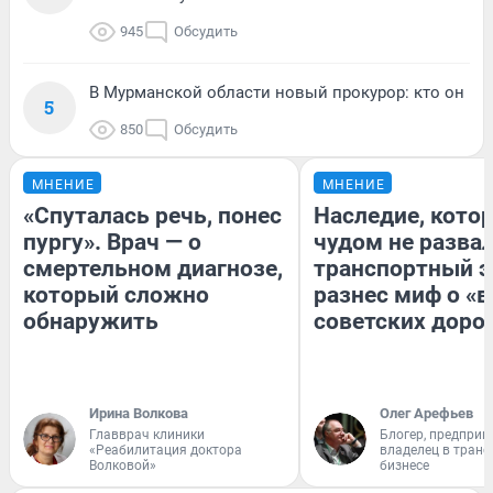
945
Обсудить
В Мурманской области новый прокурор: кто он
5
850
Обсудить
МНЕНИЕ
МНЕНИЕ
«Спуталась речь, понес
Наследие, кото
пургу». Врач — о
чудом не разва
смертельном диагнозе,
транспортный э
который сложно
разнес миф о «
обнаружить
советских доро
Ирина Волкова
Олег Арефьев
Главврач клиники
Блогер, предприн
«Реабилитация доктора
владелец в тран
Волковой»
бизнесе