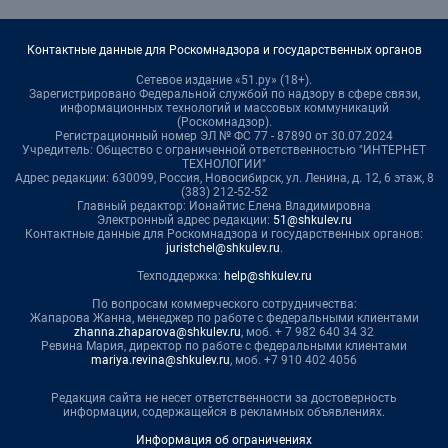
Контактные данные для Роскомнадзора и государственных органов
Сетевое издание «51.ру» (18+).
Зарегистрировано Федеральной службой по надзору в сфере связи,
информационных технологий и массовых коммуникаций
(Роскомнадзор).
Регистрационный номер ЭЛ № ФС 77 - 87890 от 30.07.2024
Учредитель: Общество с ограниченной ответственностью "ИНТЕРНЕТ
ТЕХНОЛОГИИ"
Адрес редакции: 630099, Россия, Новосибирск, ул. Ленина, д. 12, 6 этаж, 8
(383) 212-52-52
Главный редактор: Ионайтис Елена Владимировна
Электронный адрес редакции:
51@shkulev.ru
Контактные данные для Роскомнадзора и государственных органов:
juristchel@shkulev.ru
.
Техподдержка:
help@shkulev.ru
По вопросам коммерческого сотрудничества:
Жапарова Жанна, менеджер по работе с федеральными клиентами
zhanna.zhaparova@shkulev.ru
, моб. + 7 982 640 34 32
Ревина Мария, директор по работе с федеральными клиентами
mariya.revina@shkulev.ru
, моб. +7 910 402 4056
Редакция сайта не несет ответственности за достоверность
информации, содержащейся в рекламных объявлениях.
Информация об ограничениях