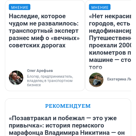
МНЕНИЕ
МНЕНИЕ
Наследие, которое
«Нет некрасив
чудом не развалилось:
городов, есть
транспортный эксперт
недофинансиро
разнес миф о «вечных»
Путешественн
советских дорогах
проехали 2000
километров по 
машине — стои
того
Олег Арефьев
Блогер, предприниматель,
Екатерина Лит
владелец в транспортном
бизнесе
РЕКОМЕНДУЕМ
«Позавтракал и побежал — это уже
привычка»: история пермского
марафонца Владимира Никитина — он