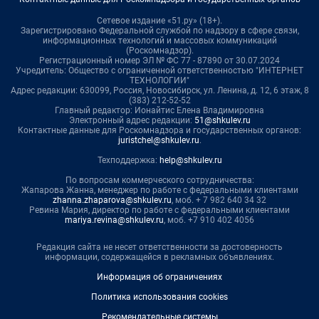
Сетевое издание «51.ру» (18+).
Зарегистрировано Федеральной службой по надзору в сфере связи,
информационных технологий и массовых коммуникаций
(Роскомнадзор).
Регистрационный номер ЭЛ № ФС 77 - 87890 от 30.07.2024
Учредитель: Общество с ограниченной ответственностью "ИНТЕРНЕТ
ТЕХНОЛОГИИ"
Адрес редакции: 630099, Россия, Новосибирск, ул. Ленина, д. 12, 6 этаж, 8
(383) 212-52-52
Главный редактор: Ионайтис Елена Владимировна
Электронный адрес редакции:
51@shkulev.ru
Контактные данные для Роскомнадзора и государственных органов:
juristchel@shkulev.ru
.
Техподдержка:
help@shkulev.ru
По вопросам коммерческого сотрудничества:
Жапарова Жанна, менеджер по работе с федеральными клиентами
zhanna.zhaparova@shkulev.ru
, моб. + 7 982 640 34 32
Ревина Мария, директор по работе с федеральными клиентами
mariya.revina@shkulev.ru
, моб. +7 910 402 4056
Редакция сайта не несет ответственности за достоверность
информации, содержащейся в рекламных объявлениях.
Информация об ограничениях
Политика использования cookies
Рекомендательные системы