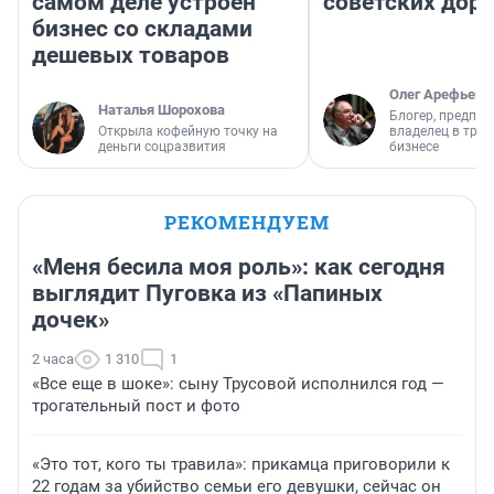
самом деле устроен
советских доро
бизнес со складами
дешевых товаров
Олег Арефьев
Наталья Шорохова
Блогер, предпри
Открыла кофейную точку на
владелец в тра
деньги соцразвития
бизнесе
РЕКОМЕНДУЕМ
«Меня бесила моя роль»: как сегодня
выглядит Пуговка из «Папиных
дочек»
2 часа
1 310
1
«Все еще в шоке»: сыну Трусовой исполнился год —
трогательный пост и фото
«Это тот, кого ты травила»: прикамца приговорили к
22 годам за убийство семьи его девушки, сейчас он