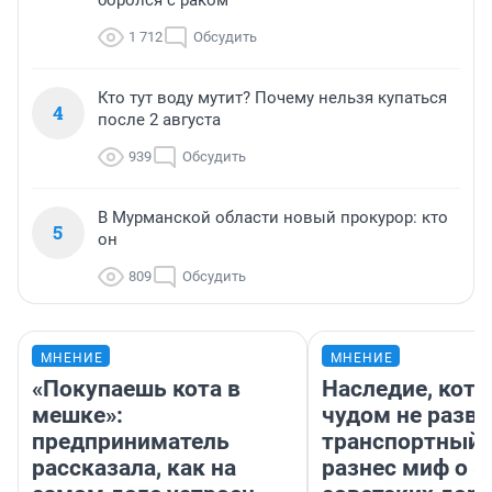
боролся с раком
1 712
Обсудить
Кто тут воду мутит? Почему нельзя купаться
4
после 2 августа
939
Обсудить
В Мурманской области новый прокурор: кто
5
он
809
Обсудить
МНЕНИЕ
МНЕНИЕ
«Покупаешь кота в
Наследие, кото
мешке»:
чудом не разва
предприниматель
транспортный 
рассказала, как на
разнес миф о 