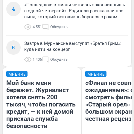
«Последнюю в жизни четверть закончил лишь
4
с одной четверкой». Родители рассказали про
сына, который всю жизнь боролся с раком
4 551
Обсудить
Завтра в Мурманске выступят «Братья Грим»:
5
куда идти на концерт
1 406
Обсудить
МНЕНИЕ
МНЕНИЕ
Мой банк меня
«Финал не совпа
бережет. Журналист
ожиданиями»: с
хотела снять 200
смотреть филь
тысяч, чтобы погасить
«Старый орел» 
кредит, — к ней домой
большом экран
приехала служба
честная реценз
безопасности