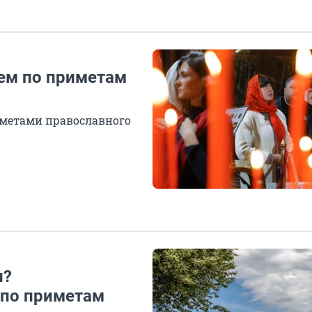
аем по приметам
метами православного
и?
 по приметам