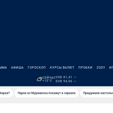
АММА
АФИША
ГОРОСКОП
КУРСЫ ВАЛЮТ
ПРОБКИ
ZODY
И
USD 81,41
СЕЙЧАС
+15°C
EUR 94,06
иберки?
Парня из Мурманска покажут в сериале
Придумали настольн