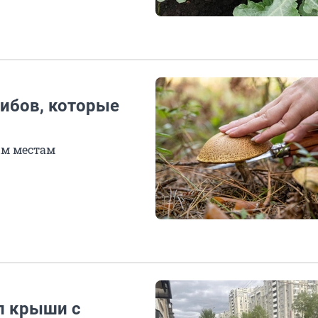
рибов, которые
ым местам
л крыши с