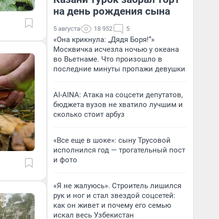
на день рождения сына
5 августа
18 952
5
«Она крикнула: „Дядя Боря!“»
Москвичка исчезла ночью у океана
во Вьетнаме. Что произошло в
последние минуты пропажи девушки
AI-AINA: Атака на соцсети депутатов,
бюджета вузов не хватило лучшим и
сколько стоит арбуз
«Все еще в шоке»: сыну Трусовой
исполнился год — трогательный пост
и фото
«Я не жалуюсь». Строитель лишился
рук и ног и стал звездой соцсетей:
как он живет и почему его семью
искал весь Узбекистан