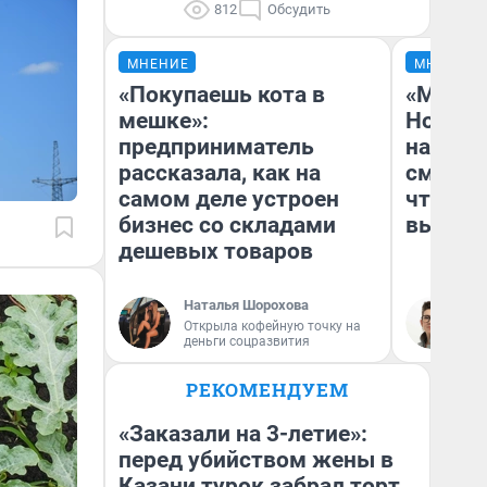
812
Обсудить
МНЕНИЕ
МНЕНИЕ
«Покупаешь кота в
«Мы ви
мешке»:
Нолана
предприниматель
настро
рассказала, как на
смотре
самом деле устроен
чтобы 
бизнес со складами
выгляд
дешевых товаров
Наталья Шорохова
На
Открыла кофейную точку на
деньги соцразвития
РЕКОМЕНДУЕМ
«Заказали на 3-летие»:
перед убийством жены в
Казани турок забрал торт