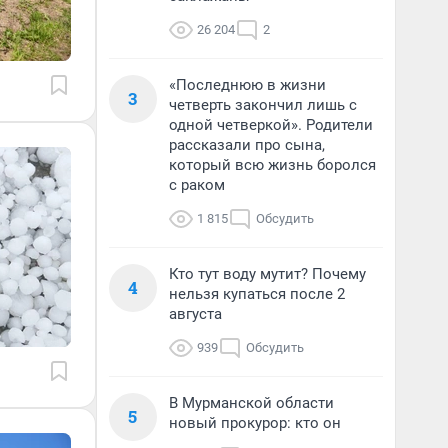
26 204
2
«Последнюю в жизни
3
четверть закончил лишь с
одной четверкой». Родители
рассказали про сына,
который всю жизнь боролся
с раком
1 815
Обсудить
Кто тут воду мутит? Почему
4
нельзя купаться после 2
августа
939
Обсудить
В Мурманской области
5
новый прокурор: кто он