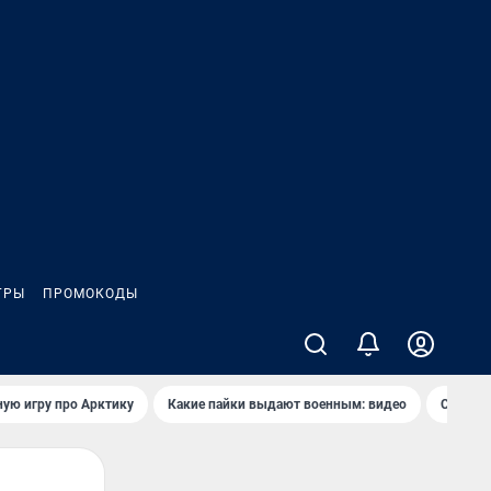
ГРЫ
ПРОМОКОДЫ
ую игру про Арктику
Какие пайки выдают военным: видео
Самая 