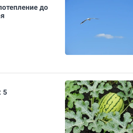
потепление до
ая
 5