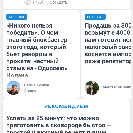
1 450
Обсудить
МНЕНИЕ
МНЕНИЕ
«Никого нельзя
Продашь за 3000
победить». О чем
возьмут с 4000.
главный блокбастер
нам готовит но
этого года, который
налоговый зако
бьет рекорды в
коснется импор
прокате: честный
даже репетитор
отзыв на «Одиссею»
Нолана
Стас Соколов
Анастасия Завг
Эксперт
РЕКОМЕНДУЕМ
Успеть за 25 минут: что можно
приготовить в сковороде быстро —
простой и вкусный рецепт пиццы