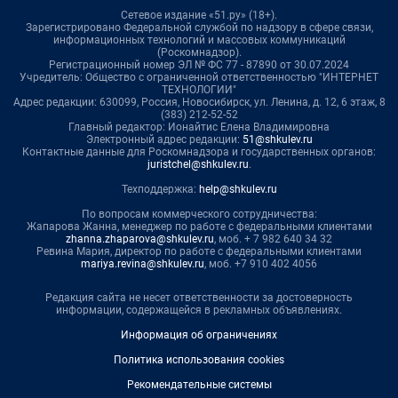
Сетевое издание «51.ру» (18+).
Зарегистрировано Федеральной службой по надзору в сфере связи,
информационных технологий и массовых коммуникаций
(Роскомнадзор).
Регистрационный номер ЭЛ № ФС 77 - 87890 от 30.07.2024
Учредитель: Общество с ограниченной ответственностью "ИНТЕРНЕТ
ТЕХНОЛОГИИ"
Адрес редакции: 630099, Россия, Новосибирск, ул. Ленина, д. 12, 6 этаж, 8
(383) 212-52-52
Главный редактор: Ионайтис Елена Владимировна
Электронный адрес редакции:
51@shkulev.ru
Контактные данные для Роскомнадзора и государственных органов:
juristchel@shkulev.ru
.
Техподдержка:
help@shkulev.ru
По вопросам коммерческого сотрудничества:
Жапарова Жанна, менеджер по работе с федеральными клиентами
zhanna.zhaparova@shkulev.ru
, моб. + 7 982 640 34 32
Ревина Мария, директор по работе с федеральными клиентами
mariya.revina@shkulev.ru
, моб. +7 910 402 4056
Редакция сайта не несет ответственности за достоверность
информации, содержащейся в рекламных объявлениях.
Информация об ограничениях
Политика использования cookies
Рекомендательные системы