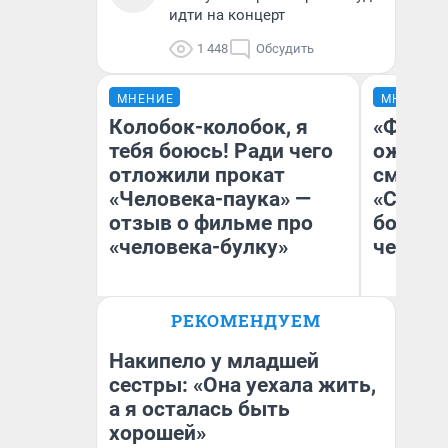
идти на концерт
1 448
Обсудить
МНЕНИЕ
МНЕНИЕ
Колобок-колобок, я
«Финал
тебя боюсь! Ради чего
ожидан
отложили прокат
смотре
«Человека-паука» —
«Стары
отзыв о фильме про
большо
«человека-булку»
честна
РЕКОМЕНДУЕМ
Надежда Губарь
На
Накипело у младшей
сестры: «Она уехала жить,
а я осталась быть
хорошей»