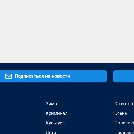
Подписаться на новости
Зима
Он и она
Криминал
Осень
Культура
Политик
Лето
Происше