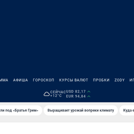
АММА
АФИША
ГОРОСКОП
КУРСЫ ВАЛЮТ
ПРОБКИ
ZODY
И
USD 82,17
СЕЙЧАС
+12°C
EUR 94,84
ли под «Братья Грим»
Выращивает урожай вопреки климату
Куда 