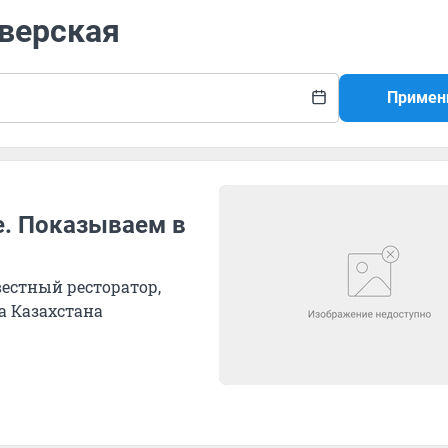
Тверская
Примен
е. Показываем в
естный ресторатор,
а Казахстана