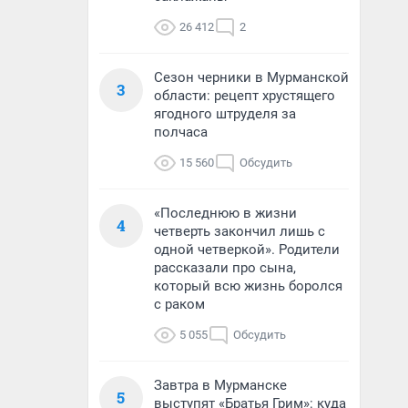
26 412
2
Сезон черники в Мурманской
3
области: рецепт хрустящего
ягодного штруделя за
полчаса
15 560
Обсудить
«Последнюю в жизни
4
четверть закончил лишь с
одной четверкой». Родители
рассказали про сына,
который всю жизнь боролся
с раком
5 055
Обсудить
Завтра в Мурманске
5
выступят «Братья Грим»: куда