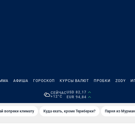
АММА
АФИША
ГОРОСКОП
КУРСЫ ВАЛЮТ
ПРОБКИ
ZODY
И
USD 82,17
СЕЙЧАС
+12°C
EUR 94,84
й вопреки климату
Куда ехать, кроме Териберки?
Парня из Мурман