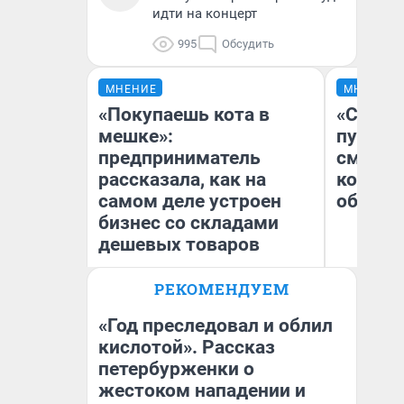
идти на концерт
995
Обсудить
МНЕНИЕ
МНЕНИЕ
«Покупаешь кота в
«Спутал
мешке»:
пургу».
предприниматель
смерте
рассказала, как на
которы
самом деле устроен
обнару
бизнес со складами
дешевых товаров
Ир
РЕКОМЕНДУЕМ
Наталья Шорохова
Гл
Открыла кофейную точку на
«Р
деньги соцразвития
Во
«Год преследовал и облил
кислотой». Рассказ
петербурженки о
жестоком нападении и