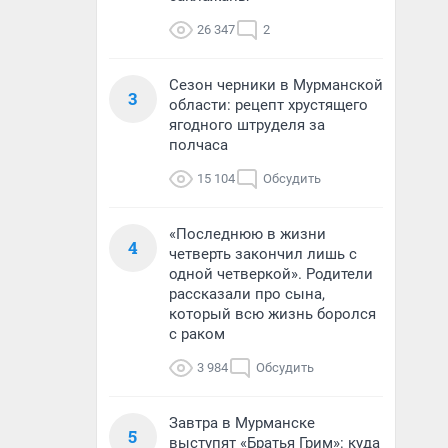
26 347
2
Сезон черники в Мурманской
3
области: рецепт хрустящего
ягодного штруделя за
полчаса
15 104
Обсудить
«Последнюю в жизни
4
четверть закончил лишь с
одной четверкой». Родители
рассказали про сына,
который всю жизнь боролся
с раком
3 984
Обсудить
Завтра в Мурманске
5
выступят «Братья Грим»: куда