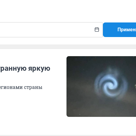
Примен
транную яркую
регионами страны