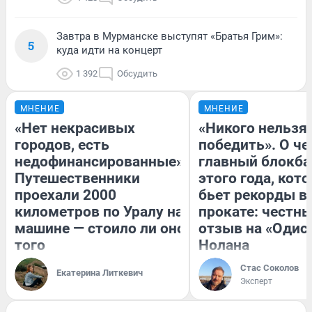
Завтра в Мурманске выступят «Братья Грим»:
5
куда идти на концерт
1 392
Обсудить
МНЕНИЕ
МНЕНИЕ
«Нет некрасивых
«Никого нельзя
городов, есть
победить». О ч
недофинансированные».
главный блокба
Путешественники
этого года, кот
проехали 2000
бьет рекорды в
километров по Уралу на
прокате: честн
машине — стоило ли оно
отзыв на «Одис
того
Нолана
Стас Соколов
Екатерина Литкевич
Эксперт