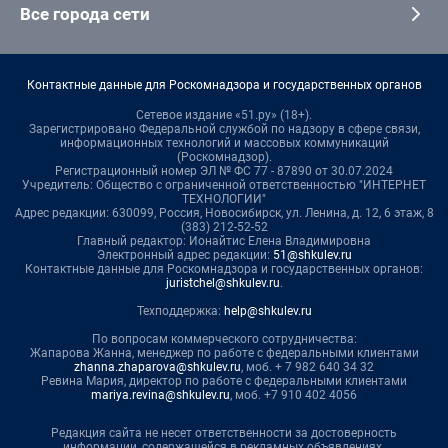
Все города сети
Контактные данные для Роскомнадзора и государственных органов
Сетевое издание «51.ру» (18+).
Зарегистрировано Федеральной службой по надзору в сфере связи,
информационных технологий и массовых коммуникаций
(Роскомнадзор).
Регистрационный номер ЭЛ № ФС 77 - 87890 от 30.07.2024
Учредитель: Общество с ограниченной ответственностью "ИНТЕРНЕТ
ТЕХНОЛОГИИ"
Адрес редакции: 630099, Россия, Новосибирск, ул. Ленина, д. 12, 6 этаж, 8
(383) 212-52-52
Главный редактор: Ионайтис Елена Владимировна
Электронный адрес редакции:
51@shkulev.ru
Контактные данные для Роскомнадзора и государственных органов:
juristchel@shkulev.ru
.
Техподдержка:
help@shkulev.ru
По вопросам коммерческого сотрудничества:
Жапарова Жанна, менеджер по работе с федеральными клиентами
zhanna.zhaparova@shkulev.ru
, моб. + 7 982 640 34 32
Ревина Мария, директор по работе с федеральными клиентами
mariya.revina@shkulev.ru
, моб. +7 910 402 4056
Редакция сайта не несет ответственности за достоверность
информации, содержащейся в рекламных объявлениях.