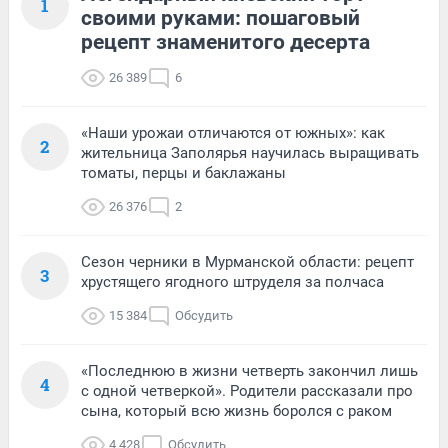
1
своими руками: пошаговый
рецепт знаменитого десерта
26 389
6
«Наши урожаи отличаются от южных»: как
2
жительница Заполярья научилась выращивать
томаты, перцы и баклажаны
26 376
2
Сезон черники в Мурманской области: рецепт
3
хрустящего ягодного штруделя за полчаса
15 384
Обсудить
«Последнюю в жизни четверть закончил лишь
4
с одной четверкой». Родители рассказали про
сына, который всю жизнь боролся с раком
4 428
Обсудить