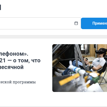
1
Примен
елефоном».
21 — о том, что
месячной
ической программы