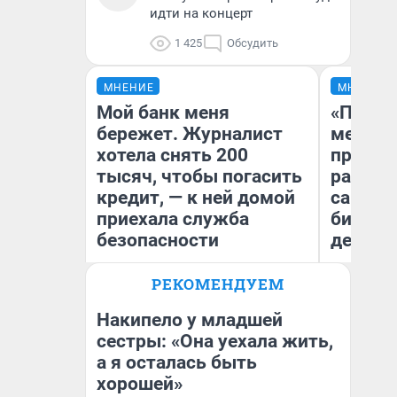
идти на концерт
1 425
Обсудить
МНЕНИЕ
МНЕНИЕ
Мой банк меня
«Покуп
бережет. Журналист
мешке»
хотела снять 200
предпр
тысяч, чтобы погасить
рассказ
кредит, — к ней домой
самом 
приехала служба
бизнес
безопасности
дешевы
РЕКОМЕНДУЕМ
На
Ксения Владимирская
От
Автор мнения
де
Накипело у младшей
сестры: «Она уехала жить,
а я осталась быть
хорошей»