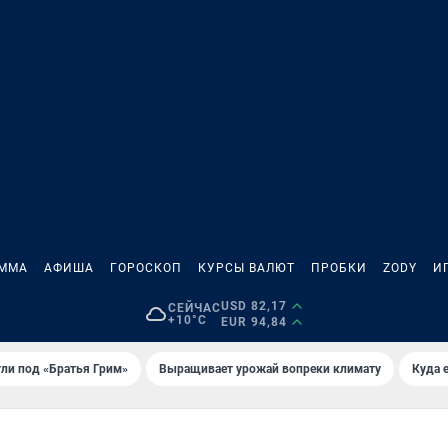
АММА
АФИША
ГОРОСКОП
КУРСЫ ВАЛЮТ
ПРОБКИ
ZODY
И
USD 82,17
СЕЙЧАС
+10°C
EUR 94,84
ли под «Братья Грим»
Выращивает урожай вопреки климату
Куда 