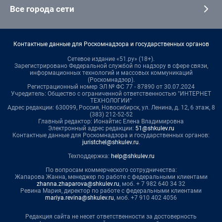
Все города сети
Контактные данные для Роскомнадзора и государственных органов
Сетевое издание «51.ру» (18+).
Зарегистрировано Федеральной службой по надзору в сфере связи,
информационных технологий и массовых коммуникаций
(Роскомнадзор).
Регистрационный номер ЭЛ № ФС 77 - 87890 от 30.07.2024
Учредитель: Общество с ограниченной ответственностью "ИНТЕРНЕТ
ТЕХНОЛОГИИ"
Адрес редакции: 630099, Россия, Новосибирск, ул. Ленина, д. 12, 6 этаж, 8
(383) 212-52-52
Главный редактор: Ионайтис Елена Владимировна
Электронный адрес редакции:
51@shkulev.ru
Контактные данные для Роскомнадзора и государственных органов:
juristchel@shkulev.ru
.
Техподдержка:
help@shkulev.ru
По вопросам коммерческого сотрудничества:
Жапарова Жанна, менеджер по работе с федеральными клиентами
zhanna.zhaparova@shkulev.ru
, моб. + 7 982 640 34 32
Ревина Мария, директор по работе с федеральными клиентами
mariya.revina@shkulev.ru
, моб. +7 910 402 4056
Редакция сайта не несет ответственности за достоверность