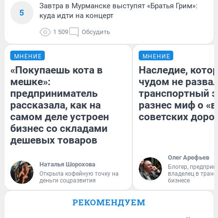
Завтра в Мурманске выступят «Братья Грим»:
5
куда идти на концерт
1 509
Обсудить
МНЕНИЕ
МНЕНИЕ
«Покупаешь кота в
Наследие, кото
мешке»:
чудом не разва
предприниматель
транспортный э
рассказала, как на
разнес миф о «
самом деле устроен
советских доро
бизнес со складами
дешевых товаров
Олег Арефьев
Наталья Шорохова
Блогер, предприн
Открыла кофейную точку на
владелец в тран
деньги соцразвития
бизнесе
РЕКОМЕНДУЕМ