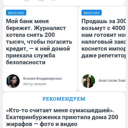
МНЕНИЕ
МНЕНИЕ
Мой банк меня
Продашь за 3000
бережет. Журналист
возьмут с 4000.
хотела снять 200
нам готовит но
тысяч, чтобы погасить
налоговый зако
кредит, — к ней домой
коснется импор
приехала служба
даже репетитор
безопасности
Ксения Владимирская
Анастасия Завг
Автор мнения
РЕКОМЕНДУЕМ
«Кто-то считает меня сумасшедшей».
Екатеринбурженка приютила дома 200
жирафов — фото и видео