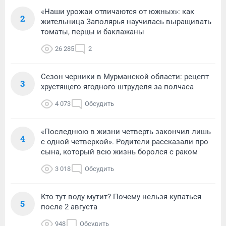
«Наши урожаи отличаются от южных»: как
2
жительница Заполярья научилась выращивать
томаты, перцы и баклажаны
26 285
2
Сезон черники в Мурманской области: рецепт
3
хрустящего ягодного штруделя за полчаса
4 073
Обсудить
«Последнюю в жизни четверть закончил лишь
4
с одной четверкой». Родители рассказали про
сына, который всю жизнь боролся с раком
3 018
Обсудить
Кто тут воду мутит? Почему нельзя купаться
5
после 2 августа
948
Обсудить