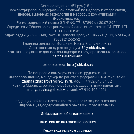
Сетевое издание «51.ру» (18+).
Зарегистрировано Федеральной службой по надзору в сфере связи,
информационных технологий и массовых коммуникаций
(Роскомнадзор).
Регистрационный номер ЭЛ № ФС 77 - 87890 от 30.07.2024
Учредитель: Общество с ограниченной ответственностью "ИНТЕРНЕТ
ТЕХНОЛОГИИ"
Адрес редакции: 630099, Россия, Новосибирск, ул. Ленина, д. 12, 6 этаж, 8
(383) 212-52-52
Главный редактор: Ионайтис Елена Владимировна
Электронный адрес редакции:
51@shkulev.ru
Контактные данные для Роскомнадзора и государственных органов:
juristchel@shkulev.ru
.
Техподдержка:
help@shkulev.ru
По вопросам коммерческого сотрудничества:
Жапарова Жанна, менеджер по работе с федеральными клиентами
zhanna.zhaparova@shkulev.ru
, моб. + 7 982 640 34 32
Ревина Мария, директор по работе с федеральными клиентами
mariya.revina@shkulev.ru
, моб. +7 910 402 4056
Редакция сайта не несет ответственности за достоверность
информации, содержащейся в рекламных объявлениях.
Информация об ограничениях
Политика использования cookies
Рекомендательные системы