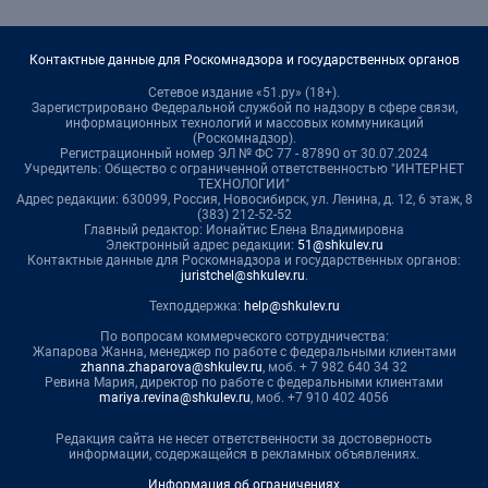
Контактные данные для Роскомнадзора и государственных органов
Сетевое издание «51.ру» (18+).
Зарегистрировано Федеральной службой по надзору в сфере связи,
информационных технологий и массовых коммуникаций
(Роскомнадзор).
Регистрационный номер ЭЛ № ФС 77 - 87890 от 30.07.2024
Учредитель: Общество с ограниченной ответственностью "ИНТЕРНЕТ
ТЕХНОЛОГИИ"
Адрес редакции: 630099, Россия, Новосибирск, ул. Ленина, д. 12, 6 этаж, 8
(383) 212-52-52
Главный редактор: Ионайтис Елена Владимировна
Электронный адрес редакции:
51@shkulev.ru
Контактные данные для Роскомнадзора и государственных органов:
juristchel@shkulev.ru
.
Техподдержка:
help@shkulev.ru
По вопросам коммерческого сотрудничества:
Жапарова Жанна, менеджер по работе с федеральными клиентами
zhanna.zhaparova@shkulev.ru
, моб. + 7 982 640 34 32
Ревина Мария, директор по работе с федеральными клиентами
mariya.revina@shkulev.ru
, моб. +7 910 402 4056
Редакция сайта не несет ответственности за достоверность
информации, содержащейся в рекламных объявлениях.
Информация об ограничениях