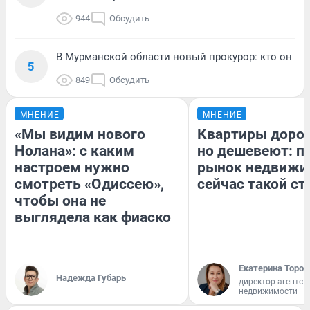
944
Обсудить
В Мурманской области новый прокурор: кто он
5
849
Обсудить
МНЕНИЕ
МНЕНИЕ
«Мы видим нового
Квартиры доро
Нолана»: с каким
но дешевеют: п
настроем нужно
рынок недвижи
смотреть «Одиссею»,
сейчас такой с
чтобы она не
выглядела как фиаско
Екатерина Тороп
Надежда Губарь
директор агентст
недвижимости