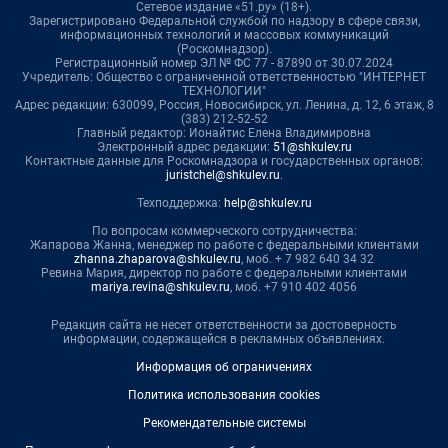
Сетевое издание «51.ру» (18+).
Зарегистрировано Федеральной службой по надзору в сфере связи,
информационных технологий и массовых коммуникаций
(Роскомнадзор).
Регистрационный номер ЭЛ № ФС 77 - 87890 от 30.07.2024
Учредитель: Общество с ограниченной ответственностью "ИНТЕРНЕТ
ТЕХНОЛОГИИ"
Адрес редакции: 630099, Россия, Новосибирск, ул. Ленина, д. 12, 6 этаж, 8
(383) 212-52-52
Главный редактор: Ионайтис Елена Владимировна
Электронный адрес редакции:
51@shkulev.ru
Контактные данные для Роскомнадзора и государственных органов:
juristchel@shkulev.ru
.
Техподдержка:
help@shkulev.ru
По вопросам коммерческого сотрудничества:
Жапарова Жанна, менеджер по работе с федеральными клиентами
zhanna.zhaparova@shkulev.ru
, моб. + 7 982 640 34 32
Ревина Мария, директор по работе с федеральными клиентами
mariya.revina@shkulev.ru
, моб. +7 910 402 4056
Редакция сайта не несет ответственности за достоверность
информации, содержащейся в рекламных объявлениях.
Информация об ограничениях
Политика использования cookies
Рекомендательные системы