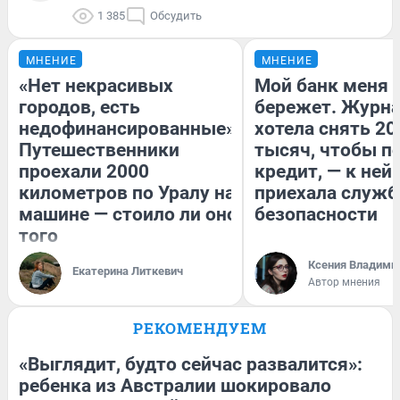
1 385
Обсудить
МНЕНИЕ
МНЕНИЕ
«Нет некрасивых
Мой банк меня
городов, есть
бережет. Журн
недофинансированные».
хотела снять 20
Путешественники
тысяч, чтобы п
проехали 2000
кредит, — к ней
километров по Уралу на
приехала служб
машине — стоило ли оно
безопасности
того
Ксения Владими
Екатерина Литкевич
Автор мнения
РЕКОМЕНДУЕМ
«Выглядит, будто сейчас развалится»:
ребенка из Австралии шокировало