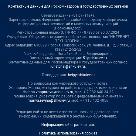
Контактные данные для Роскомнадзора и государственных органов
Сетевое издание «51.ру» (18+).
Зарегистрировано Федеральной службой по надзору в сфере связи,
информационных технологий и массовых коммуникаций
(Роскомнадзор).
Регистрационный номер ЭЛ № ФС 77 - 87890 от 30.07.2024
Учредитель: Общество с ограниченной ответственностью "ИНТЕРНЕТ
ТЕХНОЛОГИИ"
Адрес редакции: 630099, Россия, Новосибирск, ул. Ленина, д. 12, 6 этаж, 8
(383) 212-52-52
Главный редактор: Ионайтис Елена Владимировна
Электронный адрес редакции:
51@shkulev.ru
Контактные данные для Роскомнадзора и государственных органов:
juristchel@shkulev.ru
.
Техподдержка:
help@shkulev.ru
По вопросам коммерческого сотрудничества:
Жапарова Жанна, менеджер по работе с федеральными клиентами
zhanna.zhaparova@shkulev.ru
, моб. + 7 982 640 34 32
Ревина Мария, директор по работе с федеральными клиентами
mariya.revina@shkulev.ru
, моб. +7 910 402 4056
Редакция сайта не несет ответственности за достоверность
информации, содержащейся в рекламных объявлениях.
Информация об ограничениях
Политика использования cookies