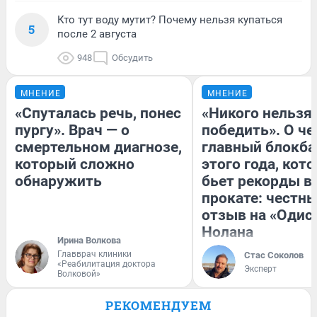
Кто тут воду мутит? Почему нельзя купаться
5
после 2 августа
948
Обсудить
МНЕНИЕ
МНЕНИЕ
«Спуталась речь, понес
«Никого нельзя
пургу». Врач — о
победить». О ч
смертельном диагнозе,
главный блокба
который сложно
этого года, кот
обнаружить
бьет рекорды в
прокате: честн
отзыв на «Одис
Нолана
Ирина Волкова
Главврач клиники
Стас Соколов
«Реабилитация доктора
Эксперт
Волковой»
РЕКОМЕНДУЕМ