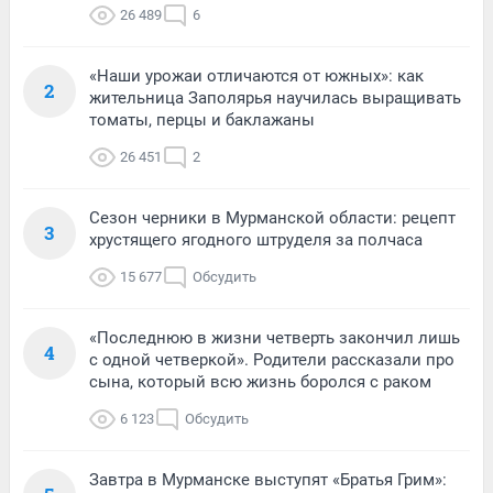
26 489
6
«Наши урожаи отличаются от южных»: как
2
жительница Заполярья научилась выращивать
томаты, перцы и баклажаны
26 451
2
Сезон черники в Мурманской области: рецепт
3
хрустящего ягодного штруделя за полчаса
15 677
Обсудить
«Последнюю в жизни четверть закончил лишь
4
с одной четверкой». Родители рассказали про
сына, который всю жизнь боролся с раком
6 123
Обсудить
Завтра в Мурманске выступят «Братья Грим»: