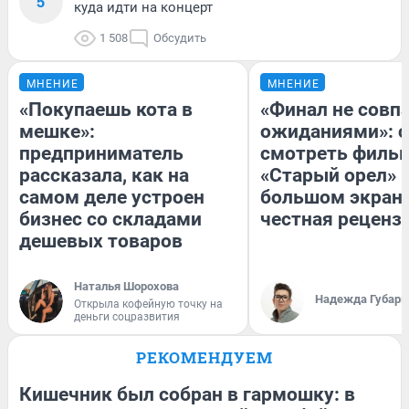
5
куда идти на концерт
1 508
Обсудить
МНЕНИЕ
МНЕНИЕ
«Покупаешь кота в
«Финал не совпа
мешке»:
ожиданиями»: с
предприниматель
смотреть филь
рассказала, как на
«Старый орел» 
самом деле устроен
большом экран
бизнес со складами
честная реценз
дешевых товаров
Наталья Шорохова
Надежда Губарь
Открыла кофейную точку на
деньги соцразвития
РЕКОМЕНДУЕМ
Кишечник был собран в гармошку: в