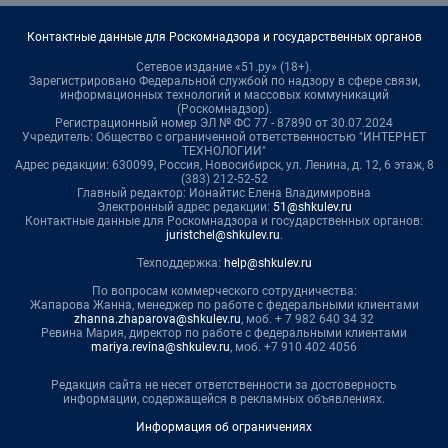
Контактные данные для Роскомнадзора и государственных органов
Сетевое издание «51.ру» (18+).
Зарегистрировано Федеральной службой по надзору в сфере связи,
информационных технологий и массовых коммуникаций
(Роскомнадзор).
Регистрационный номер ЭЛ № ФС 77 - 87890 от 30.07.2024
Учредитель: Общество с ограниченной ответственностью "ИНТЕРНЕТ
ТЕХНОЛОГИИ"
Адрес редакции: 630099, Россия, Новосибирск, ул. Ленина, д. 12, 6 этаж, 8
(383) 212-52-52
Главный редактор: Ионайтис Елена Владимировна
Электронный адрес редакции:
51@shkulev.ru
Контактные данные для Роскомнадзора и государственных органов:
juristchel@shkulev.ru
.
Техподдержка:
help@shkulev.ru
По вопросам коммерческого сотрудничества:
Жапарова Жанна, менеджер по работе с федеральными клиентами
zhanna.zhaparova@shkulev.ru
, моб. + 7 982 640 34 32
Ревина Мария, директор по работе с федеральными клиентами
mariya.revina@shkulev.ru
, моб. +7 910 402 4056
Редакция сайта не несет ответственности за достоверность
информации, содержащейся в рекламных объявлениях.
Информация об ограничениях