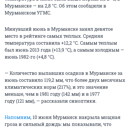
Мурманске — на
2,8 °С
. Об этом сообщили в
Мурманском УГМС.
Минувший июнь в Мурманске занял девятое
место в рейтинге самых теплых. Средняя
температура составила
+12,2 °С
. Самым теплым
был июнь 2013 года (
+13,9 °С
), а самым холодным —
июнь 1982-го (
+4,8 °С
).
— Количество выпавших осадков в Мурманске за
июнь составило
119,2 мм
, что более двух месячных
климатических норм (217%), и это значение
меньше, чем в 1981 году (
142 мм
) и в 1977
году (
121 мм
), — рассказали синоптики.
Напомним
, 10 июня Мурманск накрыла мощная
гроза и сильный дождь: мы показывали, что