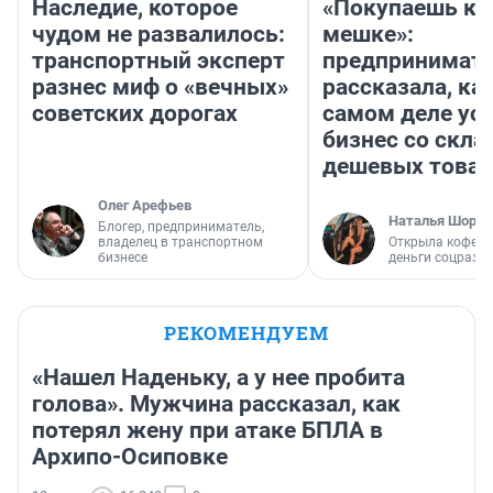
Наследие, которое
«Покупаешь ко
чудом не развалилось:
мешке»:
транспортный эксперт
предпринимат
разнес миф о «вечных»
рассказала, как
советских дорогах
самом деле ус
бизнес со скл
дешевых това
Олег Арефьев
Наталья Шорох
Блогер, предприниматель,
владелец в транспортном
Открыла кофейн
бизнесе
деньги соцразв
РЕКОМЕНДУЕМ
«Нашел Наденьку, а у нее пробита
голова». Мужчина рассказал, как
потерял жену при атаке БПЛА в
Архипо-Осиповке