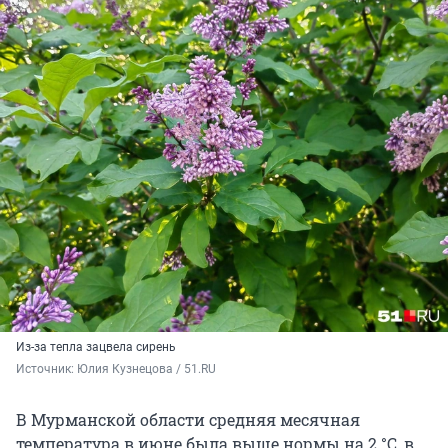
Из-за тепла зацвела сирень
Источник: 
Юлия Кузнецова / 51.RU
В Мурманской области средняя месячная
температура в июне была выше нормы на
2 °С
, в