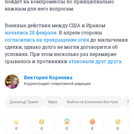
пойдет на компромиссы по принципиально
важным для него вопросам.
Военные действия между США и Ираном
начались 28 февраля
. В апреле стороны
согласились на прекращение огня
до заключения
сделки, однако долго не могли договорится об
условиях. При этом несколько раз перемирие
срывалось и противники
атаковали друг друга
.
Виктория Корнеева
Корреспондент оперативной редакции
Дональд Трамп
Иран
Война на Ближнем Востоке
Пер
0
0
0
0
0