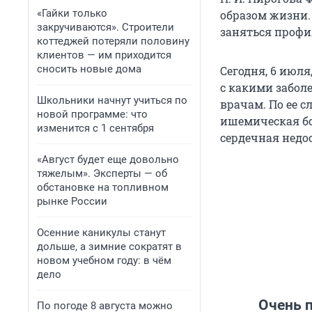
«Гайки только
образом жизни.
закручиваются». Строители
заняться профи
коттеджей потеряли половину
клиентов — им приходится
сносить новые дома
Сегодня, 6 июля
с какими забол
Школьники начнут учиться по
врачам. По ее с
новой программе: что
ишемическая бо
изменится с 1 сентября
сердечная недо
«Август будет еще довольно
тяжелым». Эксперты — об
обстановке на топливном
рынке России
Осенние каникулы станут
дольше, а зимние сократят в
новом учебном году: в чём
дело
Очень 
По погоде 8 августа можно