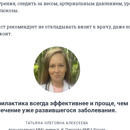
урения, следить за весом, артериальным давлением, у
глюкозы.
ст рекомендует не откладывать визит к врачу, даже е
коит.
илактика всегда эффективнее и проще, чем
лечение уже развившегося заболевания.
ТАТЬЯНА ОЛЕГОВНА АЛЕКСЕЕВА
врач-кардиолог ММЦ имени Н. И. Пирогова ФМБА России