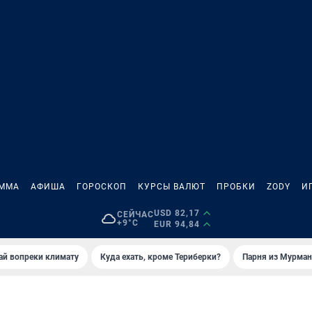
АММА
АФИША
ГОРОСКОП
КУРСЫ ВАЛЮТ
ПРОБКИ
ZODY
И
USD 82,17
СЕЙЧАС
+9°C
EUR 94,84
й вопреки климату
Куда ехать, кроме Териберки?
Парня из Мурман