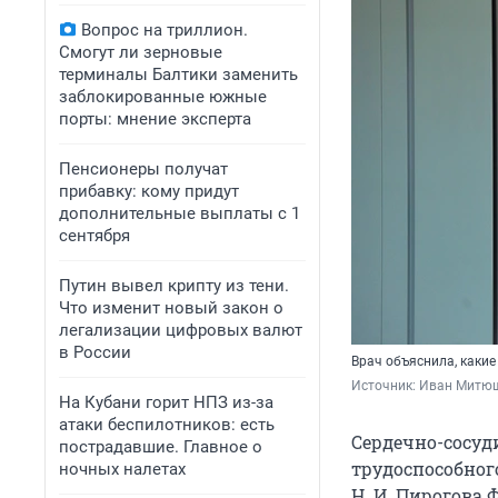
Вопрос на триллион.
Смогут ли зерновые
терминалы Балтики заменить
заблокированные южные
порты: мнение эксперта
Пенсионеры получат
прибавку: кому придут
дополнительные выплаты с 1
сентября
Путин вывел крипту из тени.
Что изменит новый закон о
легализации цифровых валют
в России
Врач объяснила, какие
Источник: 
Иван Митюш
На Кубани горит НПЗ из-за
атаки беспилотников: есть
Сердечно-сосуд
пострадавшие. Главное о
трудоспособног
ночных налетах
Н. И. Пирогова 