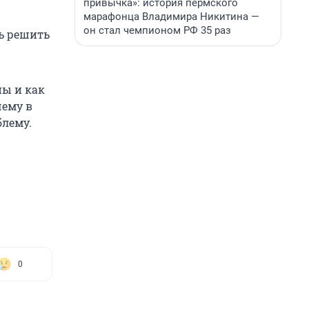
привычка»: история пермского
марафонца Владимира Никитина —
он стал чемпионом РФ 35 раз
сь решить
ы и как
чему в
блему.
0