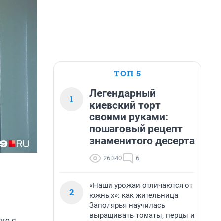
ТОП 5
Легендарный
1
киевский торт
своими руками:
пошаговый рецепт
знаменитого десерта
26 340
6
«Наши урожаи отличаются от
2
южных»: как жительница
Заполярья научилась
выращивать томаты, перцы и
но с