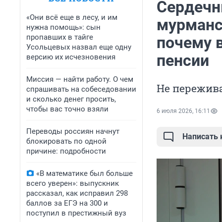
Сердечн
«Они всё еще в лесу, и им
мурманс
нужна помощь»: сын
пропавших в тайге
почему 
Усольцевых назвал еще одну
пенсии
версию их исчезновения
Миссия — найти работу. О чем
Не пережива
спрашивать на собеседовании
и сколько денег просить,
чтобы вас точно взяли
6 июля 2026, 16:11
Переводы россиян начнут
Написать
блокировать по одной
причине: подробности
«В математике был больше
всего уверен»: выпускник
рассказал, как исправил 298
баллов за ЕГЭ на 300 и
поступил в престижный вуз