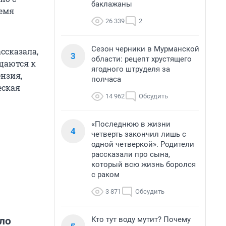
баклажаны
ремя
26 339
2
Сезон черники в Мурманской
ссказала,
3
области: рецепт хрустящего
щаются к
ягодного штруделя за
ензия,
полчаса
еская
14 962
Обсудить
«Последнюю в жизни
4
четверть закончил лишь с
одной четверкой». Родители
рассказали про сына,
который всю жизнь боролся
с раком
3 871
Обсудить
Кто тут воду мутит? Почему
ло