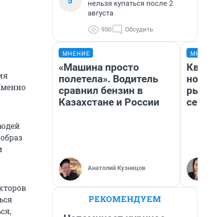
5
нельзя купаться после 2
августа
950
Обсудить
МНЕНИЕ
МНЕНИ
«Машина просто
Кварт
ия
полетела». Водитель
но де
Именно
сравнил бензин в
рынок
Казахстане и России
сейча
людей
образ
и
Анатолий Кузнецов
акторов
РЕКОМЕНДУЕМ
ься
ся,