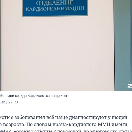
 болезни сердца встречаются чаще всего
ёв / 29.RU
истые заболевания всё чаще диагностируют у людей
о возраста. По словам врача-кардиолога ММЦ имени
ФМБА России Татьяны Алексеевой, во многом это связа