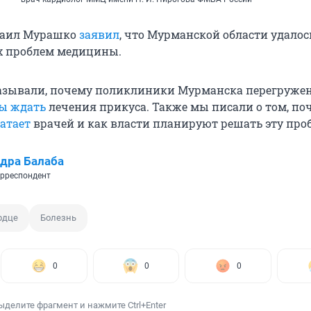
хаил Мурашко
заявил
, что Мурманской области удало
х проблем медицины.
азывали, почему поликлиники Мурманска перегружен
ы ждать
лечения прикуса. Также мы писали о том, по
ватает
врачей и как власти планируют решать эту про
дра Балаба
рреспондент
рдце
Болезнь
0
0
0
ыделите фрагмент и нажмите Ctrl+Enter