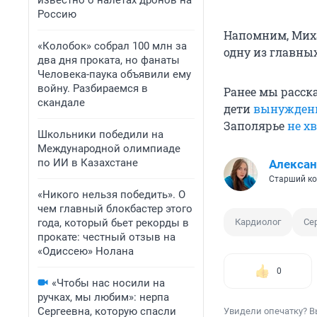
известно о налетах дронов на
Россию
Напомним, Ми
«Колобок» собрал 100 млн за
одну из главны
два дня проката, но фанаты
Человека-паука объявили ему
войну. Разбираемся в
Ранее мы расск
скандале
дети
вынужден
Заполярье
не х
Школьники победили на
Международной олимпиаде
по ИИ в Казахстане
Алексан
Старший ко
«Никого нельзя победить». О
чем главный блокбастер этого
года, который бьет рекорды в
Кардиолог
Се
прокате: честный отзыв на
«Одиссею» Нолана
0
«Чтобы нас носили на
ручках, мы любим»: нерпа
Сергеевна, которую спасли
Увидели опечатку? В