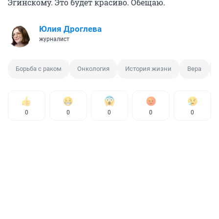
Эгинскому. Это будет красиво. Обещаю.
Юлия Дроглева
журналист
Борьба с раком
Онкология
История жизни
Вера
0
0
0
0
0