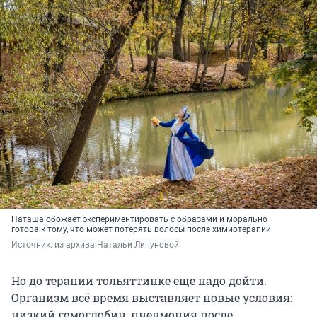
Наташа обожает экспериментировать с образами и морально
готова к тому, что может потерять волосы после химиотерапии
Источник: 
из архива Натальи Липуновой
Но до терапии тольяттинке еще надо дойти.
Организм всё время выставляет новые условия:
низкий гемоглобин, пневмония после