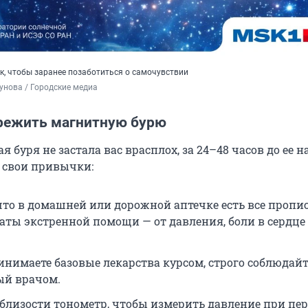
к, чтобы заранее позаботиться о самочувствии
унова / Городские медиа
ережить магнитную бурю
 буря не застала вас врасплох, за 24–48 часов до ее н
 свои привычки:
 что в домашней или дорожной аптечке есть все проп
аты экстренной помощи — от давления, боли в сердце
инимаете базовые лекарства курсом, строго соблюдайт
ый врачом.
близости тонометр, чтобы измерить давление при пе