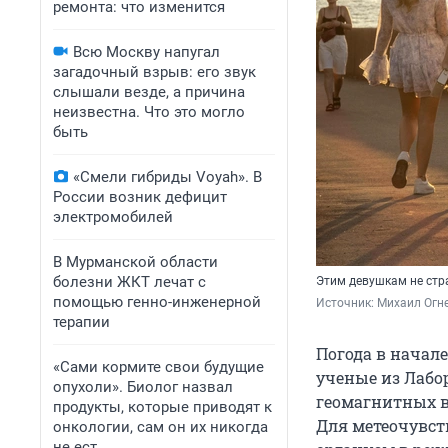
ремонта: что изменится
Всю Москву напугал
загадочный взрыв: его звук
слышали везде, а причина
неизвестна. Что это могло
быть
«Смели гибриды Voyah». В
России возник дефицит
электромобилей
В Мурманской области
болезни ЖКТ лечат с
Этим девушкам не стр
помощью генно-инженерной
Источник: 
Михаил Огн
терапии
Погода в начале
«Сами кормите свои будущие
ученые из Лабо
опухоли». Биолог назвал
геомагнитных в
продукты, которые приводят к
Для метеочувст
онкологии, сам он их никогда
не ест