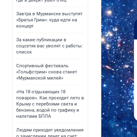
где в декрет ушел отец
Завтра в Мурманске выступят
«Братья Грим»: куда идти на
концерт
За какие публикации в
соцсетях вас уволят с работы:
список
Спортивный фестиваль
«Гольфстрим» снова станет
«Мурманской милей»
«На 18 отдыхающих 18
поваров». Как проходит лето в
Крыму с перебоями света и
бензина, водой по графику и
налетами БПЛА
Людям приходят уведомления
о зачислении денег на счет: