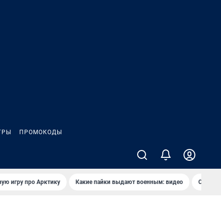
ГРЫ
ПРОМОКОДЫ
ую игру про Арктику
Какие пайки выдают военным: видео
Самая 