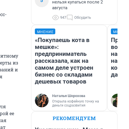
5
нельзя купаться после 2
августа
сс-
947
Обсудить
МНЕНИЕ
МНЕНИ
«Покупаешь кота в
Прода
мешке»:
возьм
предприниматель
нам г
нитному
рассказала, как на
налог
перты из
самом деле устроен
косне
ваний и
бизнес со складами
даже 
я
дешевых товаров
Наталья Шорохова
Открыла кофейную точку на
деньги соцразвития
тся
рой ее
РЕКОМЕНДУЕМ
ная
чат