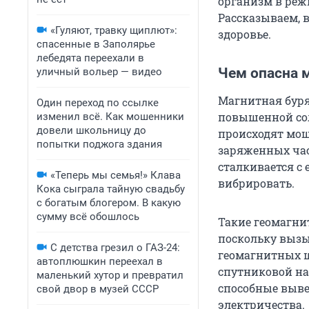
организм в реж
Рассказываем, в
«Гуляют, травку щиплют»:
здоровье.
спасенные в Заполярье
лебедята переехали в
Чем опасна 
уличный вольер — видео
Магнитная буря
Один переход по ссылке
повышенной сол
изменил всё. Как мошенники
довели школьницу до
происходят мо
попытки поджога здания
заряженных час
сталкивается с
«Теперь мы семья!» Клава
вибрировать.
Кока сыграла тайную свадьбу
с богатым блогером. В какую
сумму всё обошлось
Такие геомагни
поскольку выз
С детства грезил о ГАЗ-24:
геомагнитных ш
автоплюшкин переехал в
спутниковой нав
маленький хутор и превратил
способные выве
свой двор в музей СССР
электричества.