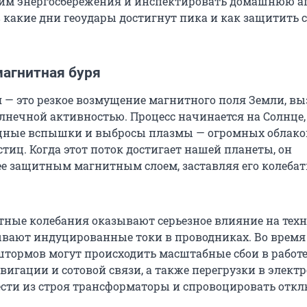
им энергосбережения и инспектировать домашнюю ап
 какие дни геоудары достигнут пика и как защитить 
магнитная буря
 — это резкое возмущение магнитного поля Земли, в
нечной активностью. Процесс начинается на Солнце,
щные вспышки и выбросы плазмы — огромных облако
тиц. Когда этот поток достигает нашей планеты, он
 ее защитным магнитным слоем, заставляя его колебат
тные колебания оказывают серьезное влияние на техн
ывают индуцированные токи в проводниках. Во врем
тормов могут происходить масштабные сбои в работ
игации и сотовой связи, а также перегрузки в электр
сти из строя трансформаторы и спровоцировать отк