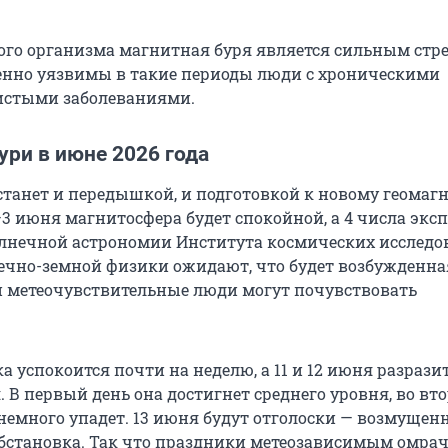
ого организма магнитная буря является сильным стре
енно уязвимы в такие периоды люди с хроническими
истыми заболеваниями.
ри в июне 2026 года
станет и передышкой, и подготовкой к новому геомаг
3 июня магнитосфера будет спокойной, а 4 числа экс
лнечной астрономии Института космических исследо
ечно-земной физики ожидают, что будет возбужденна
и метеочувствительные люди могут почувствовать
а успокоится почти на неделю, а 11 и 12 июня разрази
 В первый день она достигнет среднего уровня, во вто
немного упадет. 13 июня будут отголоски — возмущен
бстановка. Так что праздники метеозависимым омра