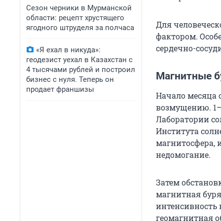
Сезон черники в Мурманской
области: рецепт хрустящего
Для человеческ
ягодного штруделя за полчаса
фактором. Особ
сердечно-сосуд
«Я ехал в никуда»:
геодезист уехал в Казахстан с
4 тысячами рублей и построил
Магнитные бу
бизнес с нуля. Теперь он
продает франшизы
Начало месяца 
возмущению. 1–
Лаборатории со
Института солн
магнитосфера, 
недомогание.
Затем обстановк
магнитная буря.
интенсивность 
геомагнитная о