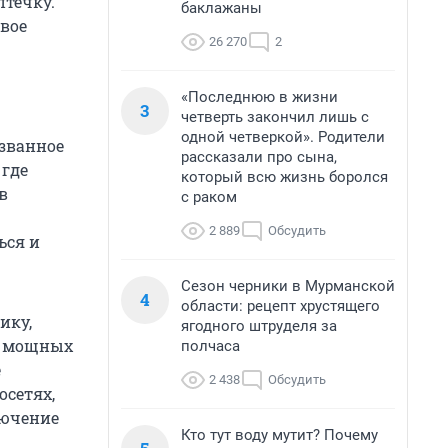
течку.
баклажаны
свое
26 270
2
«Последнюю в жизни
3
четверть закончил лишь с
одной четверкой». Родители
ызванное
рассказали про сына,
 где
который всю жизнь боролся
в
с раком
2 889
Обсудить
ься и
Сезон черники в Мурманской
4
области: рецепт хрустящего
ику,
ягодного штруделя за
я мощных
полчаса
е
2 438
Обсудить
осетях,
лючение
Кто тут воду мутит? Почему