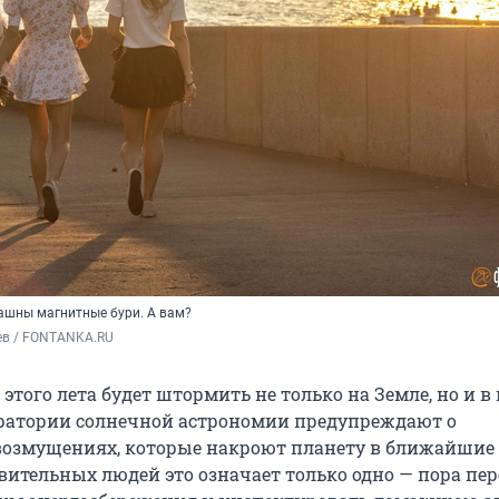
ашны магнитные бури. А вам?
ев / FONTANKA.RU
 этого лета будет штормить не только на Земле, но и в 
ратории солнечной астрономии предупреждают о
озмущениях, которые накроют планету в ближайшие 
вительных людей это означает только одно — пора пе