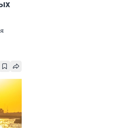
ных
ся