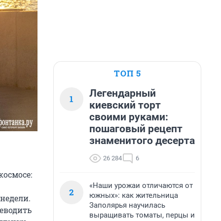
ТОП 5
Легендарный
1
киевский торт
своими руками:
пошаговый рецепт
знаменитого десерта
26 284
6
космосе:
«Наши урожаи отличаются от
2
южных»: как жительница
недели.
Заполярья научилась
реводить
выращивать томаты, перцы и