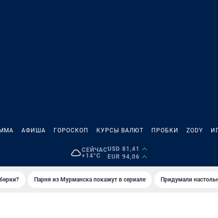
АММА
АФИША
ГОРОСКОП
КУРСЫ ВАЛЮТ
ПРОБКИ
ZODY
И
USD 81,41
СЕЙЧАС
+14°C
EUR 94,06
иберки?
Парня из Мурманска покажут в сериале
Придумали настольн