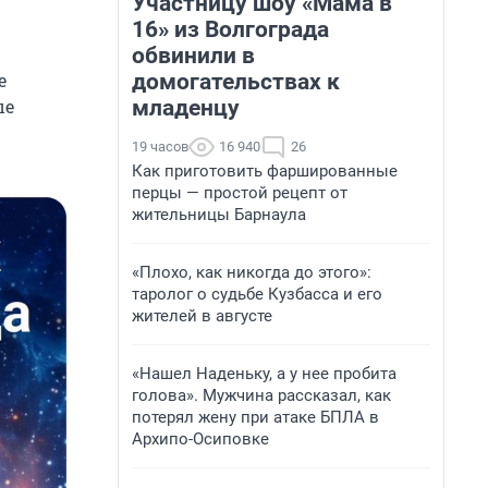
Участницу шоу «Мама в
16» из Волгограда
обвинили в
домогательствах к
е
младенцу
ые
19 часов
16 940
26
Как приготовить фаршированные
перцы — простой рецепт от
жительницы Барнаула
«Плохо, как никогда до этого»:
таролог о судьбе Кузбасса и его
жителей в августе
«Нашел Наденьку, а у нее пробита
голова». Мужчина рассказал, как
потерял жену при атаке БПЛА в
Архипо-Осиповке