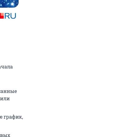
ачала
исанные
 или
е график,
рвых