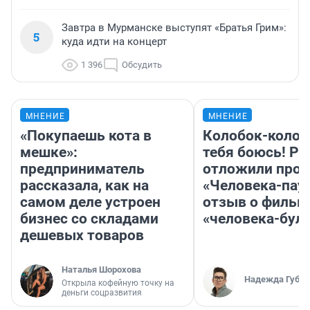
Завтра в Мурманске выступят «Братья Грим»:
5
куда идти на концерт
1 396
Обсудить
МНЕНИЕ
МНЕНИЕ
«Покупаешь кота в
Колобок-колобо
мешке»:
тебя боюсь! Ра
предприниматель
отложили прок
рассказала, как на
«Человека-пау
самом деле устроен
отзыв о фильм
бизнес со складами
«человека-бул
дешевых товаров
Наталья Шорохова
Надежда Губар
Открыла кофейную точку на
деньги соцразвития