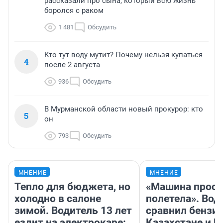
рассказали про сына, который всю жизнь
боролся с раком
1 481
Обсудить
Кто тут воду мутит? Почему нельзя купаться
4
после 2 августа
936
Обсудить
В Мурманской области новый прокурор: кто
5
он
793
Обсудить
МНЕНИЕ
МНЕНИЕ
Тепло для бюджета, но
«Машина прост
холодно в салоне
полетела». Вод
зимой. Водитель 13 лет
сравнил бензин
ездит на электрокаре:
Казахстане и Р