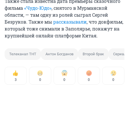
Также стала известна дата премьеры сказочного
фильма
«Чудо-Юдо»
, снятого в Мурманской
области, — там одну из ролей сыграл Сергей
Безруков. Также мы
рассказывали
, что докфильм,
который тоже снимали в Заполярье, покажут на
крупнейшей онлайн-платформе Китая.
Телеканал ТНТ
Антон Богданов
Второй брак
Сериал 
3
0
0
0
0