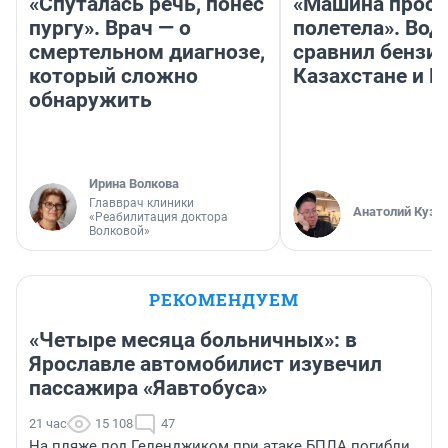
«Спуталась речь, понес
«Машина прост
пургу». Врач — о
полетела». Вод
смертельном диагнозе,
сравнил бензин
который сложно
Казахстане и Р
обнаружить
Ирина Волкова
Главврач клиники
Анатолий Кузн
«Реабилитация доктора
Волковой»
РЕКОМЕНДУЕМ
«Четыре месяца больничных»: в
Ярославле автомобилист изувечил
пассажира «Яавтобуса»
21 час
15 108
47
На пляже под Геленджиком при атаке БПЛА погибли