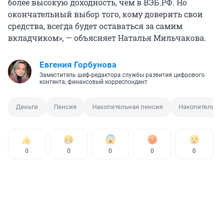
более высокую доходность, чем в ВЭБ.РФ. Но
окончательный выбор того, кому доверить свои
средства, всегда будет оставаться за самим
вкладчиком», — объясняет Наталья Мильчакова.
Евгения Горбунова
Заместитель шеф-редактора службы развития цифрового
контента, финансовый корреспондент
Деньги
Пенсия
Накопительная пенсия
Накопительна
0
0
0
0
0