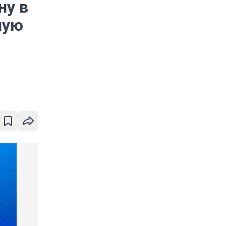
ну в
ную