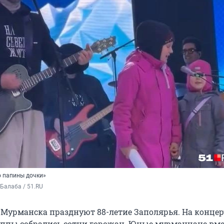
о папины дочки»
Балаба / 51.RU
е Мурманска празднуют 88-летие Заполярья. На концер
ппы собрались сотни горожан. Юные мурманчане вме