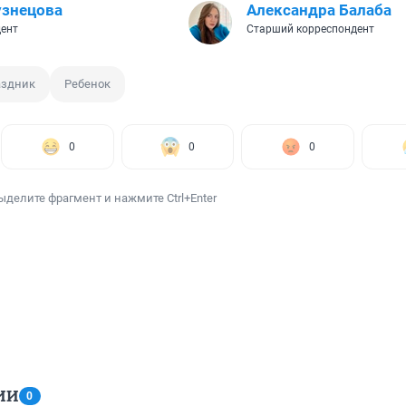
узнецова
Александра Балаба
ент
Старший корреспондент
аздник
Ребенок
0
0
0
ыделите фрагмент и нажмите Ctrl+Enter
ИИ
0