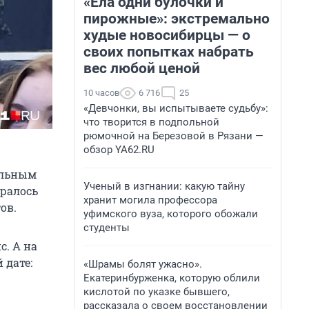
«Ела одни булочки и
пирожные»: экстремально
худые новосибирцы — о
своих попытках набрать
вес любой ценой
10 часов
6 716
25
«Девчонки, вы испытываете судьбу»:
что творится в подпольной
рюмочной на Березовой в Рязани —
обзор YA62.RU
альным
Ученый в изгнании: какую тайну
бралось
хранит могила профессора
ов.
уфимского вуза, которого обожали
студенты
. А на
 дате:
«Шрамы болят ужасно».
Екатеринбурженка, которую облили
кислотой по указке бывшего,
рассказала о своем восстановлении