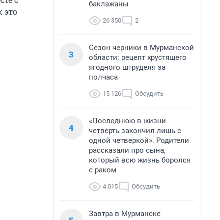
баклажаны
 это
26 350
2
Сезон черники в Мурманской
3
области: рецепт хрустящего
ягодного штруделя за
полчаса
15 126
Обсудить
«Последнюю в жизни
4
четверть закончил лишь с
одной четверкой». Родители
рассказали про сына,
который всю жизнь боролся
с раком
4 015
Обсудить
Завтра в Мурманске