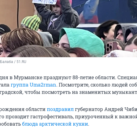
Балаба / 51.RU
дня в Мурманске празднуют 88-летие области. Специ
тала
группа Uma2rman
. Посмотрите, сколько людей со
градской, чтобы посмотреть на знаменитых музыкант
 рождения области
поздравил
губернатор Андрей Чибис
го проходит гастрофестиваль, приуроченный к важной
робовать
блюда арктической кухни
.