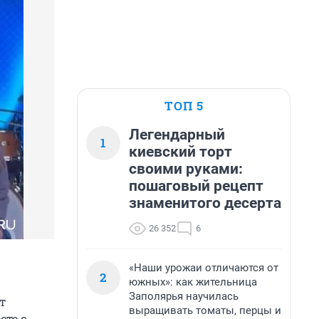
ТОП 5
Легендарный
1
киевский торт
своими руками:
пошаговый рецепт
знаменитого десерта
26 352
6
«Наши урожаи отличаются от
2
южных»: как жительница
Заполярья научилась
т
выращивать томаты, перцы и
сте с