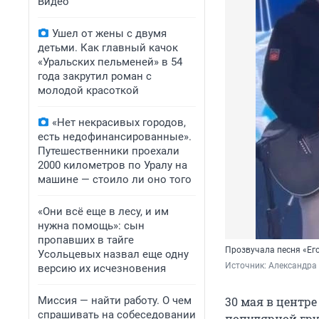
Видео
Ушел от жены с двумя
детьми. Как главный качок
«Уральских пельменей» в 54
года закрутил роман с
молодой красоткой
«Нет некрасивых городов,
есть недофинансированные».
Путешественники проехали
2000 километров по Уралу на
машине — стоило ли оно того
«Они всё еще в лесу, и им
нужна помощь»: сын
пропавших в тайге
Прозвучала песня «Ег
Усольцевых назвал еще одну
Источник: 
Александра 
версию их исчезновения
Миссия — найти работу. О чем
30 мая в центр
спрашивать на собеседовании
популярной гру