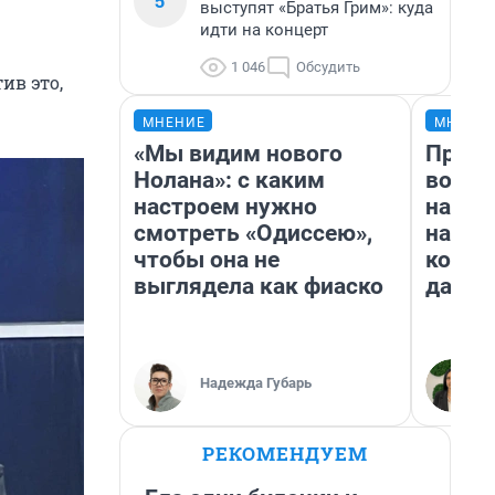
5
выступят «Братья Грим»: куда
идти на концерт
1 046
Обсудить
ив это,
МНЕНИЕ
МНЕНИ
«Мы видим нового
Прода
Нолана»: с каким
возьм
настроем нужно
нам г
смотреть «Одиссею»,
налог
чтобы она не
косне
выглядела как фиаско
даже 
Надежда Губарь
РЕКОМЕНДУЕМ