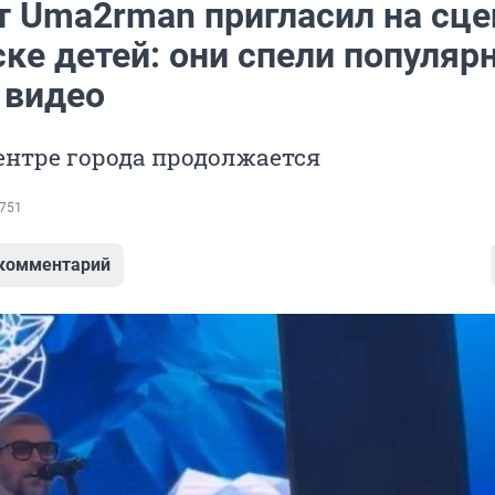
т Uma2rman пригласил на сце
ке детей: они спели популяр
 видео
ентре города продолжается
751
 комментарий