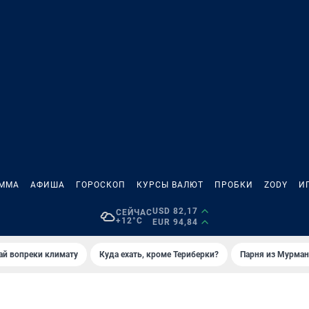
АММА
АФИША
ГОРОСКОП
КУРСЫ ВАЛЮТ
ПРОБКИ
ZODY
И
USD 82,17
СЕЙЧАС
+12°C
EUR 94,84
й вопреки климату
Куда ехать, кроме Териберки?
Парня из Мурман