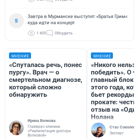
Завтра в Мурманске выступят «Братья Грим»:
5
куда идти на концерт
1 455
Обсудить
МНЕНИЕ
МНЕНИЕ
«Спуталась речь, понес
«Никого нельз
пургу». Врач — о
победить». О ч
смертельном диагнозе,
главный блокб
который сложно
этого года, ко
обнаружить
бьет рекорды 
прокате: честн
отзыв на «Оди
Нолана
Ирина Волкова
Главврач клиники
Стас Соколов
«Реабилитация доктора
Эксперт
Волковой»