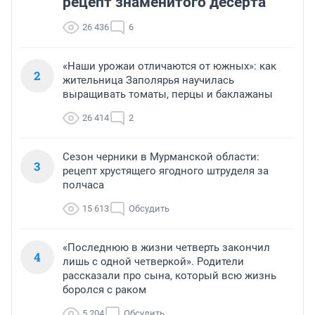
рецепт знаменитого десерта
26 436
6
«Наши урожаи отличаются от южных»: как
2
жительница Заполярья научилась
выращивать томаты, перцы и баклажаны
26 414
2
Сезон черники в Мурманской области:
3
рецепт хрустящего ягодного штруделя за
полчаса
15 613
Обсудить
«Последнюю в жизни четверть закончил
4
лишь с одной четверкой». Родители
рассказали про сына, который всю жизнь
боролся с раком
5 204
Обсудить