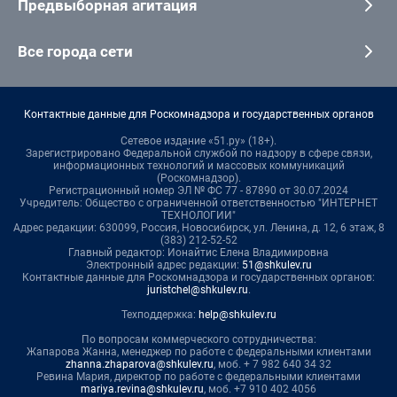
Предвыборная агитация
Все города сети
Контактные данные для Роскомнадзора и государственных органов
Сетевое издание «51.ру» (18+).
Зарегистрировано Федеральной службой по надзору в сфере связи,
информационных технологий и массовых коммуникаций
(Роскомнадзор).
Регистрационный номер ЭЛ № ФС 77 - 87890 от 30.07.2024
Учредитель: Общество с ограниченной ответственностью "ИНТЕРНЕТ
ТЕХНОЛОГИИ"
Адрес редакции: 630099, Россия, Новосибирск, ул. Ленина, д. 12, 6 этаж, 8
(383) 212-52-52
Главный редактор: Ионайтис Елена Владимировна
Электронный адрес редакции:
51@shkulev.ru
Контактные данные для Роскомнадзора и государственных органов:
juristchel@shkulev.ru
.
Техподдержка:
help@shkulev.ru
По вопросам коммерческого сотрудничества:
Жапарова Жанна, менеджер по работе с федеральными клиентами
zhanna.zhaparova@shkulev.ru
, моб. + 7 982 640 34 32
Ревина Мария, директор по работе с федеральными клиентами
mariya.revina@shkulev.ru
, моб. +7 910 402 4056