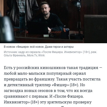
В новом «Фишере» всё новое. Даже герои и актеры
Источник: 
кадр из сериала «После Фишера. Инквизитор» (18+), реж. 
Ольга Френкель, More.Tv, Wink
Есть у российских киношников такая традиция —
любой мало-мальски популярный сериал
превращать во франшизу. Такая участь постигла
и детективный триллер «Фишер» (18+). Но
загвоздка новых сезонов в том, что их всегда
сравнивают с первым. И «После Фишера.
Инквизитор» (18+) эту зрительскую проверку