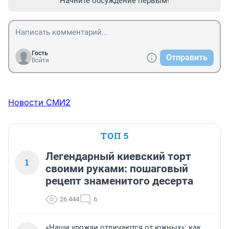
Начните обсуждение первым!
Гость
Отправить
Войти
Новости СМИ2
ТОП 5
Легендарный киевский торт
1
своими руками: пошаговый
рецепт знаменитого десерта
26 444
6
«Наши урожаи отличаются от южных»: как