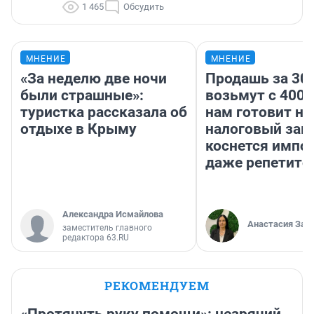
1 465
Обсудить
МНЕНИЕ
МНЕНИЕ
«За неделю две ночи
Продашь за 300
были страшные»:
возьмут с 4000
туристка рассказала об
нам готовит н
отдыхе в Крыму
налоговый зако
коснется импор
даже репетито
Александра Исмайлова
Анастасия Зав
заместитель главного
редактора 63.RU
РЕКОМЕНДУЕМ
«Протянуть руку помощи»: незрячий