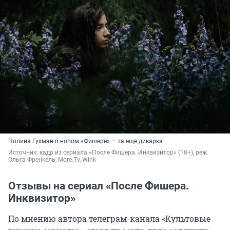
Полина Гухман в новом «Фишере» — та еще дикарка
Источник: 
кадр из сериала «После Фишера. Инквизитор» (18+), реж. 
Ольга Френкель, More.Tv, Wink
Отзывы на сериал «После Фишера.
Инквизитор»
По мнению автора телеграм-канала «Культовые