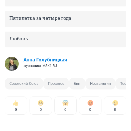
Пятилетка за четыре года
Любовь
Анна Голубницкая
журналист MSK1.RU
Советский Союз
Прошлое
Быт
Ностальгия
Тест
0
0
0
0
0