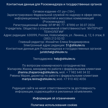
Контактные данные для Роскомнадзора и государственных органов
Сетевое издание «51.ру» (18+).
Зарегистрировано Федеральной службой по надзору в сфере связи,
информационных технологий и массовых коммуникаций
(Роскомнадзор).
Регистрационный номер ЭЛ № ФС 77 - 87890 от 30.07.2024
Учредитель: Общество с ограниченной ответственностью "ИНТЕРНЕТ
ТЕХНОЛОГИИ"
Адрес редакции: 630099, Россия, Новосибирск, ул. Ленина, д. 12, 6 этаж, 8
(383) 212-52-52
Главный редактор: Ионайтис Елена Владимировна
Электронный адрес редакции:
51@shkulev.ru
Контактные данные для Роскомнадзора и государственных органов:
juristchel@shkulev.ru
.
Техподдержка:
help@shkulev.ru
По вопросам коммерческого сотрудничества:
Жапарова Жанна, менеджер по работе с федеральными клиентами
zhanna.zhaparova@shkulev.ru
, моб. + 7 982 640 34 32
Ревина Мария, директор по работе с федеральными клиентами
mariya.revina@shkulev.ru
, моб. +7 910 402 4056
Редакция сайта не несет ответственности за достоверность
информации, содержащейся в рекламных объявлениях.
Информация об ограничениях
Политика использования cookies