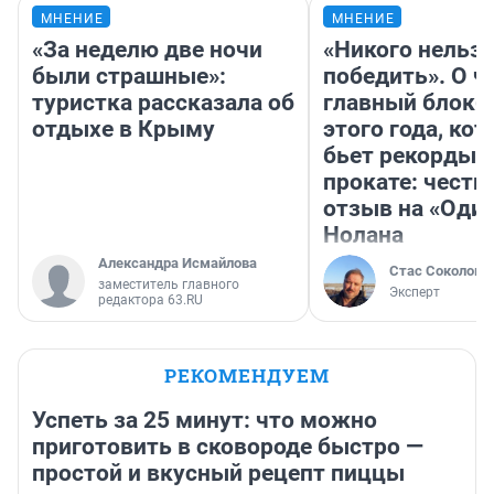
МНЕНИЕ
МНЕНИЕ
«За неделю две ночи
«Никого нельз
были страшные»:
победить». О ч
туристка рассказала об
главный блокб
отдыхе в Крыму
этого года, ко
бьет рекорды 
прокате: честн
отзыв на «Оди
Нолана
Александра Исмайлова
Стас Соколов
заместитель главного
Эксперт
редактора 63.RU
РЕКОМЕНДУЕМ
Успеть за 25 минут: что можно
приготовить в сковороде быстро —
простой и вкусный рецепт пиццы